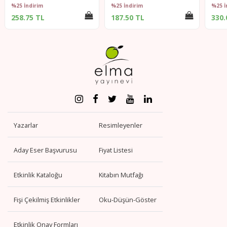
%25 İndirim
%25 İndirim
%25 İ
258.75 TL
187.50 TL
330.
Yazarlar
Resimleyenler
Aday Eser Başvurusu
Fiyat Listesi
Etkinlik Kataloğu
Kitabın Mutfağı
Fişi Çekilmiş Etkinlikler
Oku-Düşün-Göster
Etkinlik Onay Formları