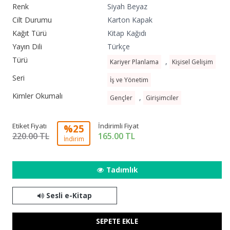
Renk
Siyah Beyaz
Cilt Durumu
Karton Kapak
Kağıt Türü
Kitap Kağıdı
Yayın Dili
Türkçe
Türü
,
Kariyer Planlama
Kişisel Gelişim
Seri
İş ve Yönetim
Kimler Okumalı
,
Gençler
Girişimciler
Etiket Fiyatı
İndirimli Fiyat
%25
220.00 TL
165.00
TL
İndirim
Tadımlık
Sesli e-Kitap
SEPETE EKLE