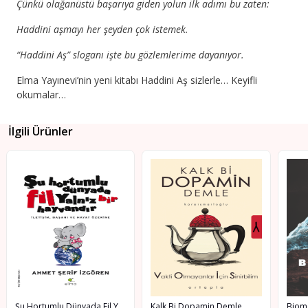
Çünkü olağanüstü başarıya giden yolun ilk adımı bu zaten:
Haddini aşmayı her şeyden çok istemek.
“Haddini Aş” sloganı işte bu gözlemlerime dayanıyor.
Elma Yayınevi’nin yeni kitabı Haddini Aş sizlerle… Keyifli
okumalar…
İlgili Ürünler
Şu Hortumlu Dünyada Fil Yalnız Bir Hayvandır
Kalk Bi Dopamin Demle
Biom