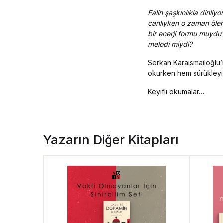
Falin şaşkınlıkla dinl
canlıyken o zaman ölen 
bir enerji formu muydu? 
melodi miydi?
Serkan Karaismailoğlu’
okurken hem sürükleyic
Keyifli okumalar…
Yazarın Diğer Kitapları