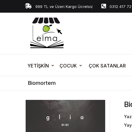
999 TL ve Üzeri Kargo Ücretsiz
0312 417 72
YETİŞKİN
ÇOCUK
ÇOK SATANLAR
Biomortem
B
Yaz
Yay