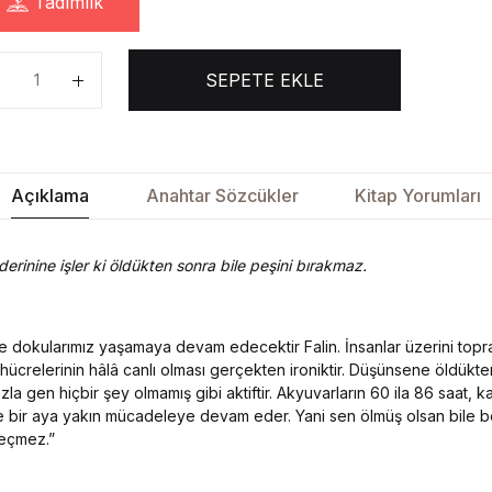
Tadımlık
SEPETE EKLE
Açıklama
Anahtar Sözcükler
Kitap Yorumları
derinine işler ki öldükten sonra bile peşini bırakmaz.
ve dokularımız yaşamaya devam edecektir Falin. İnsanlar üzerini topr
 hücrelerinin hâlâ canlı olması gerçekten ironiktir. Düşünsene öldükte
a gen hiçbir şey olmamış gibi aktiftir. Akyuvarların 60 ila 86 saat, k
ise bir aya yakın mücadeleye devam eder. Yani sen ölmüş olsan bile 
eçmez.”