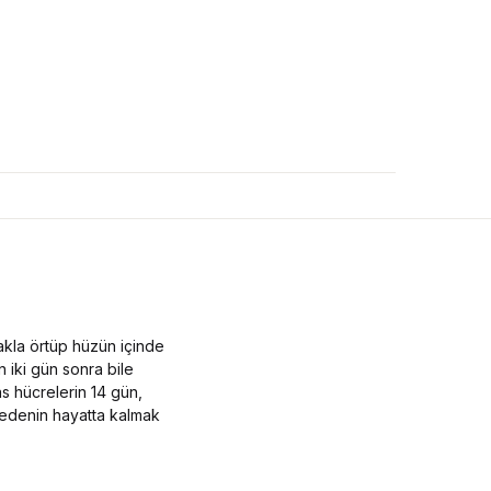
akla örtüp hüzün içinde
n iki gün sonra bile
as hücrelerin 14 gün,
bedenin hayatta kalmak