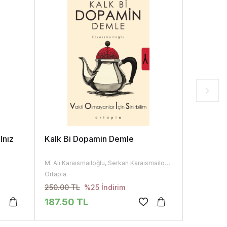
lnız
Kalk Bi Dopamin Demle
Şu Hortu
Bir Hayv
M. Ali Karaismailoğlu, Serkan Karaismailoğlu
Ahmet Şerif
Ortapia
Elma Yayıne
250.00 TL
245.00 T
%25 İndirim
187.50 TL
183.75 