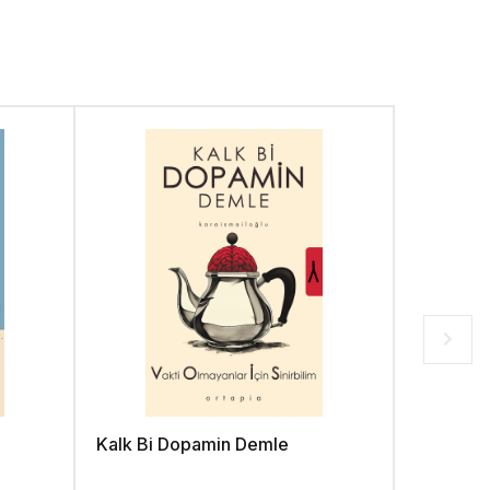
Kalk Bi Dopamin Demle
Pia Mate