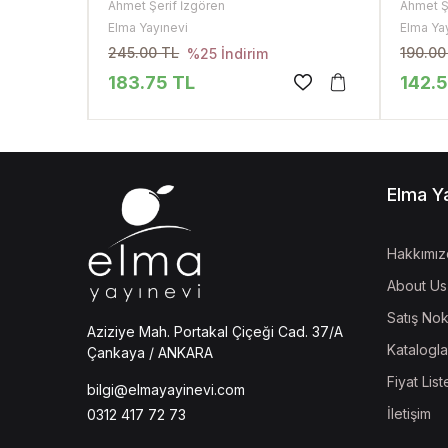
Ahmet Şerif İzgören
Ahmet Ş
Elma Yayınevi
Elma Ya
245.00 TL
190.00
%25 İndirim
183.75 TL
142.
Elma Y
Hakkımız
About Us
Satış Nok
Aziziye Mah. Portakal Çiçeği Cad. 37/A
Katalogla
Çankaya / ANKARA
Fiyat List
bilgi@elmayayinevi.com
İletişim
0312 417 72 73