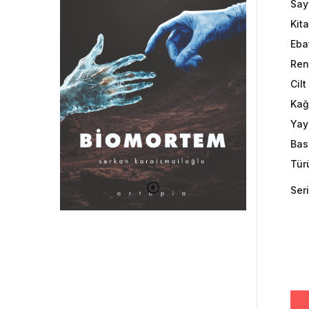
Say
Kit
Eba
Ren
Cil
Kağ
Yayı
Bas
Tür
Seri