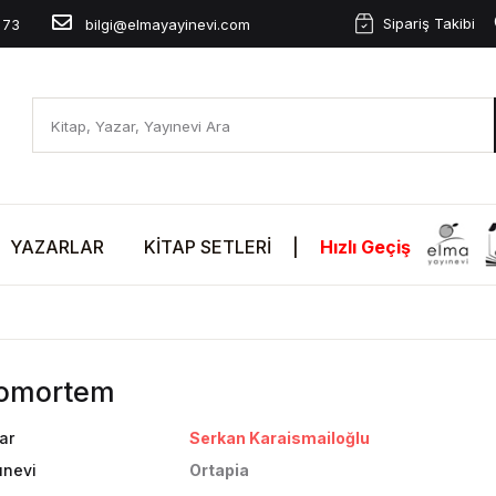
Sipariş Takibi
 73
bilgi@elmayayinevi.com
YAZARLAR
KITAP SETLERI
|
Hızlı Geçiş
iomortem
ar
Serkan Karaismailoğlu
ınevi
Ortapia