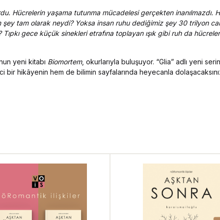
iyordu. Hücrelerin yaşama tutunma mücadelesi gerçekten inanılmazdı. 
şey tam olarak neydi? Yoksa insan ruhu dediğimiz şey 30 trilyon canl
Tıpkı gece küçük sinekleri etrafına toplayan ışık gibi ruh da hücreleri
nun yeni kitabı
Biomortem
, okurlarıyla buluşuyor. “Glia” adlı yeni serin
i bir hikâyenin hem de bilimin sayfalarında heyecanla dolaşacaksını