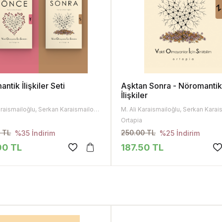
ntik İlişkiler Seti
Aşktan Sonra - Nöromanti
İlişkiler
M. Ali Karaismailoğlu, Serkan Karaismailoğlu
Ortapia
 TL
250.00 TL
%35 İndirim
%25 İndirim
00 TL
187.50 TL