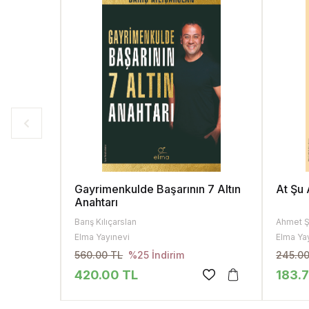
Gayrimenkulde Başarının 7 Altın
At Şu
Anahtarı
Barış Kılıçarslan
Ahmet Ş
Elma Yayınevi
Elma Ya
560.00 TL
245.00
%25 İndirim
420.00 TL
183.