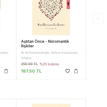
k
Aşktan Önce - Nöromantik
Biomort
İlişkiler
M. Ali Karaismailoğlu, Serkan Karaismailoğlu
M. Ali Karaismailoğlu, Serkan Karaismailoğlu
Serkan Kara
Ortapia
Ortapia
250.00 TL
295.00 T
%25 İndirim
187.50 TL
221.25