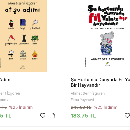
 Adımı
Şu Hortumlu Dünyada Fil Ya
Bir Hayvandır
erif İzgören
Ahmet Şerif İzgören
yınevi
Elma Yayınevi
 TL
245.00 TL
%25 İndirim
%25 İndirim
75 TL
183.75 TL