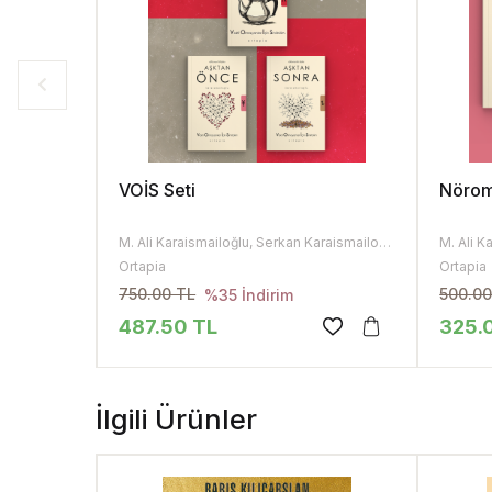
VOİS Seti
Nöroma
M. Ali Karaismailoğlu, Serkan Karaismailoğlu
Ortapia
Ortapia
750.00 TL
500.00
%35 İndirim
487.50 TL
325.
İlgili Ürünler