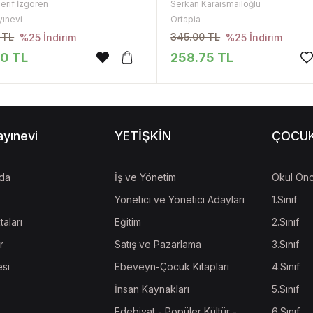
erif İzgören
Serkan Karaismailoğlu
yınevi
Ortapia
 TL
345.00 TL
%25 İndirim
%25 İndirim
50 TL
258.75 TL
ayınevi
YETİŞKİN
ÇOCU
da
İş ve Yönetim
Okul Önc
Yönetici ve Yönetici Adayları
1.Sınıf
taları
Eğitim
2.Sınıf
r
Satış ve Pazarlama
3.Sınıf
esi
Ebeveyn-Çocuk Kitapları
4.Sınıf
İnsan Kaynakları
5.Sınıf
Edebiyat - Popüler Kültür -
6.Sınıf