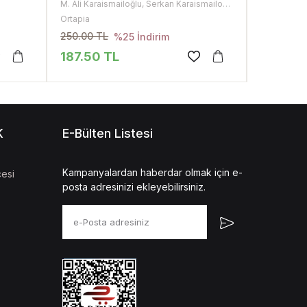
M. Ali Karaismailoğlu, Serkan Karaismailoğlu
Serkan Kara
Ortapia
Elma Yayıne
250.00 TL
440.00 T
%25 İndirim
187.50 TL
330.00
K
E-Bülten Listesi
Kampanyalardan haberdar olmak için e-
esi
posta adresinizi ekleyebilirsiniz.