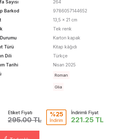
fa Sayısı
264
ap Barkod
9786057144652
t
13,5 x 21 cm
k
Tek renk
t Durumu
Karton kapak
ıt Türü
Kitap kâğıdı
n Dili
Türkçe
ım Tarihi
Nisan 2025
ü
Roman
Glia
Etiket Fiyatı
İndirimli Fiyat
%25
295.00 TL
221.25
TL
İndirim