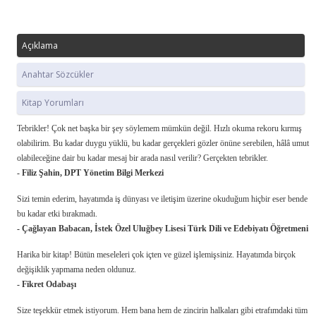
Açıklama
Anahtar Sözcükler
Kitap Yorumları
Tebrikler! Çok net başka bir şey söylemem mümkün değil. Hızlı okuma rekoru kırmış
olabilirim. Bu kadar duygu yüklü, bu kadar gerçekleri gözler önüne serebilen, hâlâ umut
olabileceğine dair bu kadar mesaj bir arada nasıl verilir? Gerçekten tebrikler.
- Filiz Şahin, DPT Yönetim Bilgi Merkezi
Sizi temin ederim, hayatımda iş dünyası ve iletişim üzerine okuduğum hiçbir eser bende
bu kadar etki bırakmadı.
- Çağlayan Babacan, İstek Özel Uluğbey Lisesi Türk Dili ve Edebiyatı Öğretmeni
Harika bir kitap! Bütün meseleleri çok içten ve güzel işlemişsiniz. Hayatımda birçok
değişiklik yapmama neden oldunuz.
- Fikret Odabaşı
Size teşekkür etmek istiyorum. Hem bana hem de zincirin halkaları gibi etrafımdaki tüm