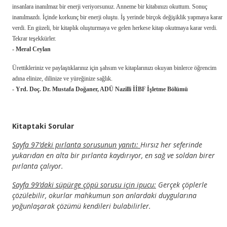
insanlara inanılmaz bir enerji veriyorsunuz. Anneme bir kitabınızı okuttum. Sonuç
inanılmazdı. İçinde korkunç bir enerji oluştu. İş yerinde birçok değişiklik yapmaya karar
verdi. En güzeli, bir kitaplık oluşturmaya ve gelen herkese kitap okutmaya karar verdi.
Tekrar teşekkürler.
- Meral Ceylan
Ürettikleriniz ve paylaştıklarınız için şahsım ve kitaplarınızı okuyan binlerce öğrencim
adına elinize, dilinize ve yüreğinize sağlık.
- Yrd. Doç. Dr. Mustafa Doğaner, ADÜ Nazilli İİBF İşletme Bölümü
Kitaptaki Sorular
Sayfa 97’deki pırlanta sorusunun yanıtı:
Hırsız her seferinde
yukarıdan en alta bir pırlanta kaydırıyor, en sağ ve soldan birer
pırlanta çalıyor.
Sayfa 99’daki süpürge çöpü sorusu için ipucu:
Gerçek çöplerle
çözülebilir, okurlar mahkumun son anlardaki duygularına
yoğunlaşarak çözümü kendileri bulabilirler.