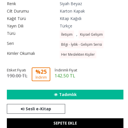
Renk
Siyah Beyaz
Cilt Durumu
Karton Kapak
Kağıt Türü
Kitap Kağıdı
Yayın Dili
Türkçe
Türü
,
İletişim
Kişisel Gelişim
Seri
Bilgi - İyilik - Gelişim Serisi
Kimler Okumalı
Her Meslekten Kişiler
Etiket Fiyatı
İndirimli Fiyat
%25
190.00 TL
142.50
TL
İndirim
Tadımlık
Sesli e-Kitap
SEPETE EKLE