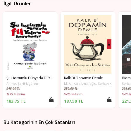
İlgili Ürünler
Şu Hortumlu Dünyada Fil Yalnız Bir Hayvandır
Kalk Bi Dopamin Demle
Biom
Ahmet Şerif İzgören
M. Ali Karaismailoğlu, Serkan Karaismailoğl
Serka
245.00 TL
250.00 TL
295.00
%25 İndirim
%25 İndirim
%25 İ
183.75 TL
187.50 TL
221.
Bu Kategorinin En Çok Satanları