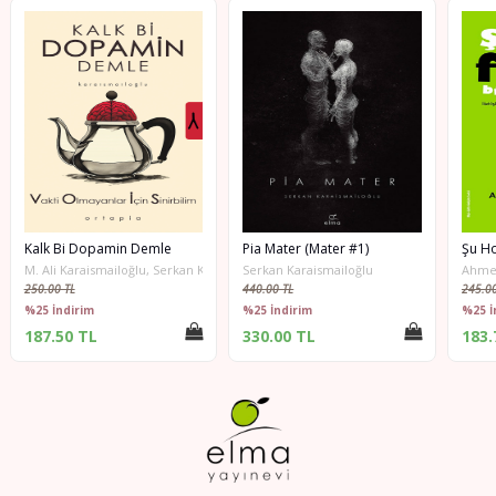
Kalk Bi Dopamin Demle
Pia Mater (Mater #1)
M. Ali Karaismailoğlu, Serkan Karaismailoğlu
Serkan Karaismailoğlu
Ahmet
250.00 TL
440.00 TL
245.00
%25 İndirim
%25 İndirim
%25 İ
187.50 TL
330.00 TL
183.