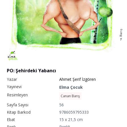
PO: Şehirdeki Yabancı
Yazar
Ahmet Şerif İzgören
Yayınevi
Elma Çocuk
Resimleyen
Canan Barış
Sayfa Sayısı
56
Kitap Barkod
9786059795333
Ebat
15 x 21,5 cm
Renk
Renkli