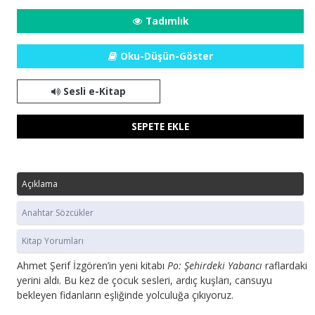
Tadımlık
Oku-Düşün-Göster
Sesli e-Kitap
SEPETE EKLE
Açıklama
Anahtar Sözcükler
Kitap Yorumları
Ahmet Şerif İzgören’in yeni kitabı
Po: Şehirdeki Yabancı
raflardaki
yerini aldı. Bu kez de çocuk sesleri, ardıç kuşları, cansuyu
bekleyen fidanların eşliğinde yolculuğa çıkıyoruz.