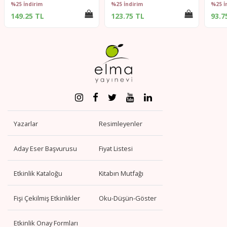
%25 İndirim
%25 İndirim
%25 İ
149.25 TL
123.75 TL
93.7
Yazarlar
Resimleyenler
Aday Eser Başvurusu
Fiyat Listesi
Etkinlik Kataloğu
Kitabın Mutfağı
Fişi Çekilmiş Etkinlikler
Oku-Düşün-Göster
Etkinlik Onay Formları