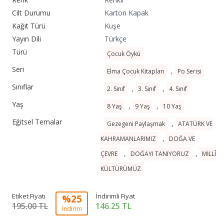
Cilt Durumu
Karton Kapak
Kağıt Türü
Kuşe
Yayın Dili
Türkçe
Türü
Çocuk Öykü
Seri
,
Elma Çocuk Kitapları
Po Serisi
Sınıflar
,
,
2. Sınıf
3. Sınıf
4. Sınıf
Yaş
,
,
8 Yaş
9 Yaş
10 Yaş
Eğitsel Temalar
,
Gezegeni Paylaşmak
ATATÜRK VE
,
KAHRAMANLARIMIZ
DOĞA VE
,
,
ÇEVRE
DOĞAYI TANIYORUZ
MİLLÎ
KÜLTÜRÜMÜZ
Etiket Fiyatı
İndirimli Fiyat
%25
195.00 TL
146.25
TL
İndirim