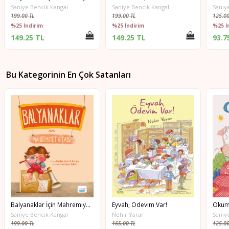
Saniye Bencik Kangal
Saniye Bencik Kangal
Saniy
199.00 TL
199.00 TL
125.00
%25 İndirim
%25 İndirim
%25 İ
149.25 TL
149.25 TL
93.7
Bu Kategorinin En Çok Satanları
Balyanaklar İçin Mahremiyet Kitabı
Eyvah, Ödevim Var!
Okum
Saniye Bencik Kangal
Nehir Yarar
Saniy
199.00 TL
165.00 TL
125.00