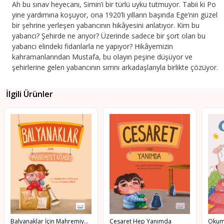
Ah bu sınav heyecanı, Simin’i bir türlü uyku tutmuyor. Tabii ki Po
yine yardımına koşuyor, ona 1920’li yılların başında Ege’nin güzel
bir şehrine yerleşen yabancının hikâyesini anlatıyor. Kim bu
yabancı? Şehirde ne arıyor? Üzerinde sadece bir şort olan bu
yabancı elindeki fidanlarla ne yapıyor? Hikâyemizin
kahramanlarından Mustafa, bu olayın peşine düşüyor ve
şehirlerine gelen yabancının sırrını arkadaşlarıyla birlikte çözüyor.
İlgili Ürünler
Balyanaklar İçin Mahremiyet Kitabı
Cesaret Hep Yanımda
Okum