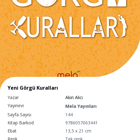
Yeni Görgü Kuralları
Yazar
Akın Alıcı
Yayınevi
Mela Yayınları
Sayfa Sayısı
144
Kitap Barkod
9786057063441
Ebat
13,5 x 21 cm
Renk
Tek renk