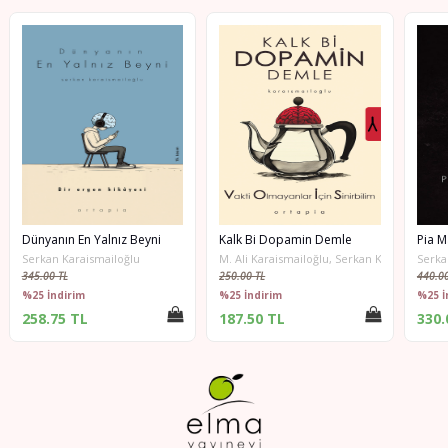
Dünyanın En Yalnız Beyni
Kalk Bi Dopamin Demle
Pia M
Serkan Karaismailoğlu
M. Ali Karaismailoğlu, Serkan Karaismailoğl
Serka
345.00 TL
250.00 TL
440.00
%25 İndirim
%25 İndirim
%25 İ
258.75 TL
187.50 TL
330.