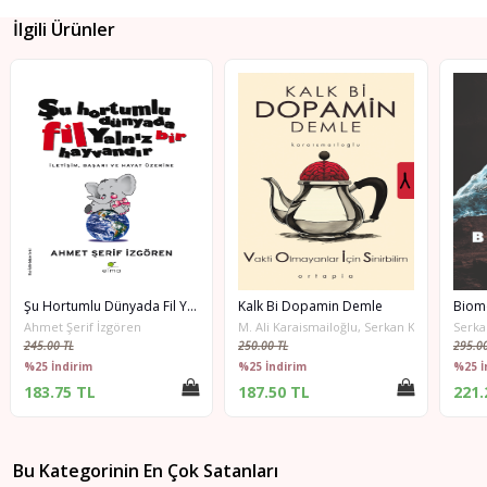
İlgili Ürünler
Şu Hortumlu Dünyada Fil Yalnız Bir Hayvandır
Kalk Bi Dopamin Demle
Biom
Ahmet Şerif İzgören
M. Ali Karaismailoğlu, Serkan Karaismailoğl
Serka
245.00 TL
250.00 TL
295.00
%25 İndirim
%25 İndirim
%25 İ
183.75 TL
187.50 TL
221.
Bu Kategorinin En Çok Satanları