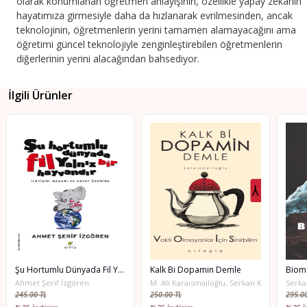
olarak konumlanan öğretmen anlayışının, özellikle yapay zekânın
ha­yatımıza girmesiyle daha da hızlanarak evrilmesinden, ancak
tekno­lojinin, öğretmenlerin yerini tamamen alamayacağını ama
öğ­retimi güncel teknolojiyle zenginleştirebilen öğretmenlerin
diğerlerinin yerini alacağından bahsediyor.
İlgili Ürünler
Şu Hortumlu Dünyada Fil Yalnız Bir Hayvandır
Kalk Bi Dopamin Demle
Biom
Ahmet Şerif İzgören
M. Ali Karaismailoğlu, Serkan Karaismailoğl
Serka
245.00 TL
250.00 TL
295.00