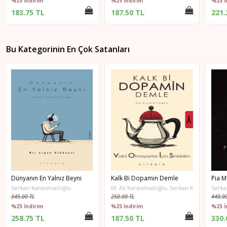
%25 İndirim
%25 İndirim
%25 İ
183.75 TL
187.50 TL
221.
Bu Kategorinin En Çok Satanları
Dünyanın En Yalnız Beyni
Kalk Bi Dopamin Demle
Pia M
Serkan Karaismailoğlu
M. Ali Karaismailoğlu, Serkan Karaismailoğl
Serka
345.00 TL
250.00 TL
440.00
%25 İndirim
%25 İndirim
%25 İ
258.75 TL
187.50 TL
330.