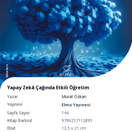
Yapay Zekâ Çağında Etkili Öğretim
Yazar
Murat Özkan
Yayınevi
Elma Yayınevi
Sayfa Sayısı
144
Kitap Barkod
9786257112895
Ebat
13,5 x 21 cm