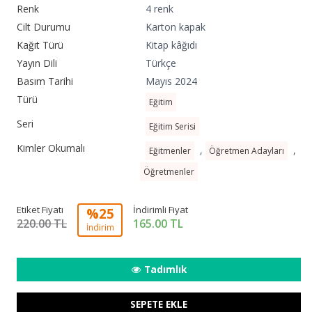
Renk
4 renk
Cilt Durumu
Karton kapak
Kağıt Türü
Kitap kâğıdı
Yayın Dili
Türkçe
Basım Tarihi
Mayıs 2024
Türü
Eğitim
Seri
Eğitim Serisi
Kimler Okumalı
,
,
Eğitmenler
Öğretmen Adayları
Öğretmenler
Etiket Fiyatı
İndirimli Fiyat
%25
220.00 TL
165.00
TL
İndirim
Tadımlık
SEPETE EKLE