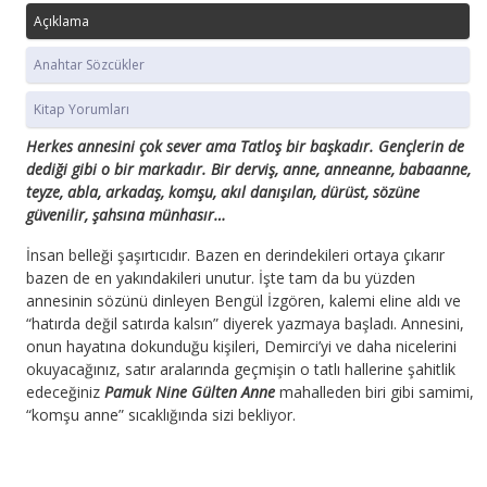
Açıklama
Anahtar Sözcükler
Kitap Yorumları
Herkes annesini çok sever ama Tatloş bir başkadır. Gençlerin de
dediği gibi o bir markadır. Bir derviş, anne, anneanne, babaanne,
teyze, abla, arkadaş, komşu, akıl danışılan, dürüst, sözüne
güvenilir, şahsına münhasır…
İnsan belleği şaşırtıcıdır. Bazen en derindekileri ortaya çıkarır
bazen de en yakındakileri unutur. İşte tam da bu yüzden
annesinin sözünü dinleyen Bengül İzgören, kalemi eline aldı ve
“hatırda değil satırda kalsın” diyerek yazmaya başladı. Annesini,
onun hayatına dokunduğu kişileri, Demirci’yi ve daha nicelerini
okuyacağınız, satır aralarında geçmişin o tatlı hallerine şahitlik
edeceğiniz
Pamuk Nine Gülten Anne
mahalleden biri gibi samimi,
“komşu anne” sıcaklığında sizi bekliyor.