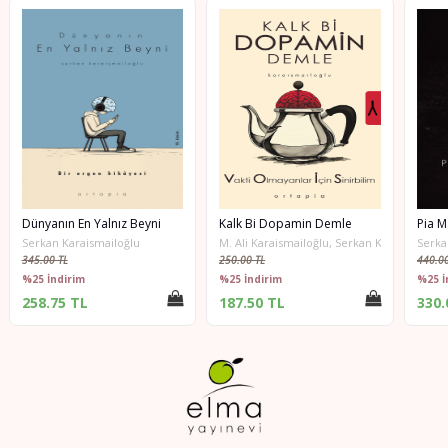
Dünyanın En Yalnız Beyni
Kalk Bi Dopamin Demle
Pia M
Serkan Karaismailoğlu
M. Ali Karaismailoğlu, Serkan Karaismailoğl
Serka
345.00 TL
250.00 TL
440.00
%25 İndirim
%25 İndirim
%25 İ
258.75 TL
187.50 TL
330.