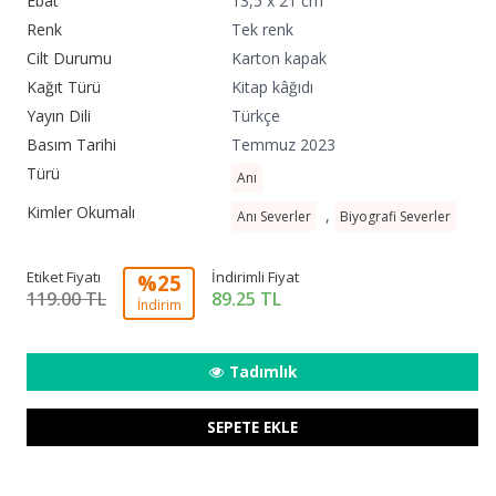
Ebat
13,5 x 21 cm
Renk
Tek renk
Cilt Durumu
Karton kapak
Kağıt Türü
Kitap kâğıdı
Yayın Dili
Türkçe
Basım Tarihi
Temmuz 2023
Türü
Anı
Kimler Okumalı
,
Anı Severler
Biyografi Severler
Etiket Fiyatı
İndirimli Fiyat
%25
119.00 TL
89.25
TL
İndirim
Tadımlık
SEPETE EKLE