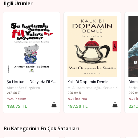
İlgili Ürünler
Şu Hortumlu Dünyada Fil Yalnız Bir Hayvandır
Kalk Bi Dopamin Demle
Biom
Ahmet Şerif İzgören
M. Ali Karaismailoğlu, Serkan Karaismailoğl
Serka
245.00 TL
250.00 TL
295.00
%25 İndirim
%25 İndirim
%25 İ
183.75 TL
187.50 TL
221.
Bu Kategorinin En Çok Satanları