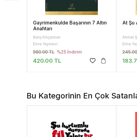
Gayrimenkulde Başarının 7 Altın
At Şu
Anahtarı
Barış Kılıçarslan
Ahmet Ş
Elma Yayınevi
Elma Ya
560.00 TL
245.00
%25 İndirim
420.00 TL
183.
Bu Kategorinin En Çok Satanl