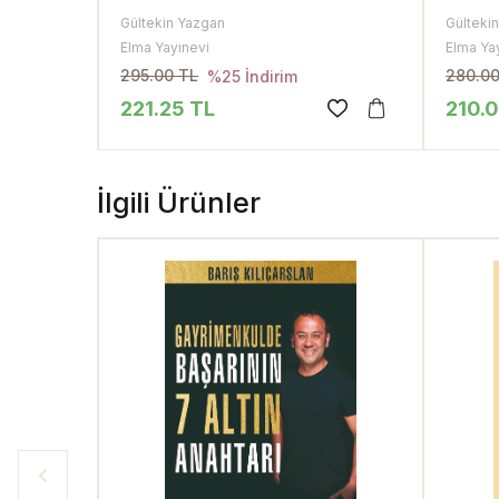
Gültekin Yazgan
Gülteki
Elma Yayınevi
Elma Ya
295.00 TL
280.00
%25 İndirim
221.25
TL
210.
İlgili Ürünler