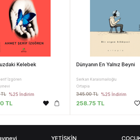
uzdaki Kelebek
Dünyanın En Yalnız Beyni
erif İzgören
Serkan Karaismailoğlu
yınevi
Ortapia
 TL
345.00 TL
%25 İndirim
%25 İndirim
50 TL
258.75 TL
ayınevi
YETİŞKİN
ÇOCU