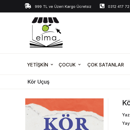
999 TL ve Üzeri Kargo Ücretsiz
0312 417 72
YETİŞKİN
ÇOCUK
ÇOK SATANLAR
Kör Uçuş
K
Yaz
Yay