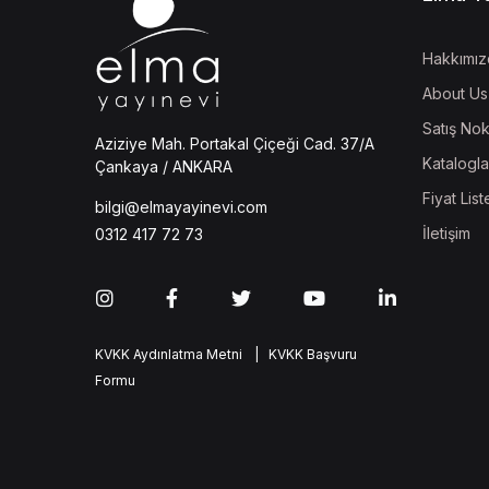
Hakkımız
About Us
Satış Nok
Aziziye Mah. Portakal Çiçeği Cad. 37/A
Katalogla
Çankaya / ANKARA
Fiyat List
bilgi@elmayayinevi.com
İletişim
0312 417 72 73
KVKK Aydınlatma Metni
| KVKK Başvuru
Formu