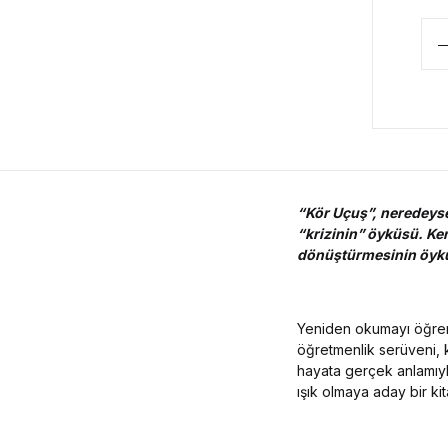
“Kör Uçuş”, neredeys
“krizinin” öyküsü. Ken
dönüştürmesinin öyk
Yeniden okumayı öğrenm
öğretmenlik serüveni,
hayata gerçek anlamıyl
ışık olmaya aday bir kit