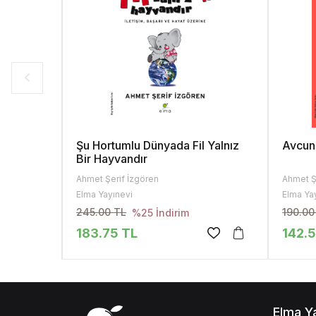
Şu Hortumlu Dünyada Fil Yalnız
Avcun
Bir Hayvandır
Ahmet Şerif İzgören
Ahmet Ş
Elma Yayınevi
Elma Ya
245.00 TL
190.00
%25 İndirim
183.75 TL
142.
Elma Y