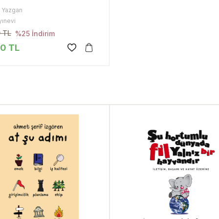
n Yazgan
yınevi
 TL
%25 İndirim
00 TL