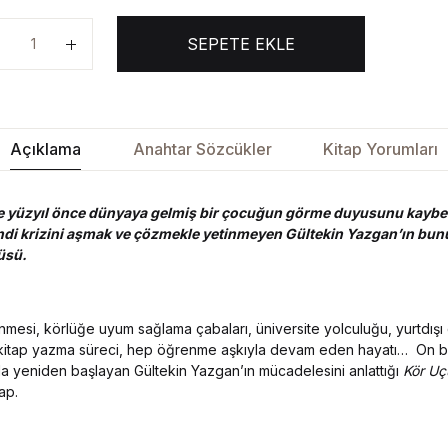
SEPETE EKLE
Açıklama
Anahtar Sözcükler
Kitap Yorumları
e yüzyıl önce dünyaya gelmiş bir çocuğun görme duyusunu kaybe
­di krizini aşmak ve çözmekle yetinmeyen Gültekin Yazgan’ın bunu 
üsü.
esi, körlüğe uyum sağlama çabaları, üniversite yolculuğu, yurtdışı 
 kitap yazma süreci, hep öğrenme aşkıyla devam eden hayatı… On bi
a yeniden başlayan Gültekin Yazgan’ın mücadelesini anlattığı
Kör Uç
ap.