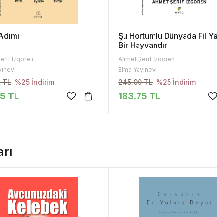
 Adımı
Şu Hortumlu Dünyada Fil Ya
Bir Hayvandır
erif İzgören
Ahmet Şerif İzgören
yınevi
Elma Yayınevi
 TL
245.00 TL
%25 İndirim
%25 İndirim
75 TL
183.75 TL
arı