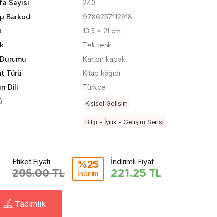
fa Sayısı
240
ap Barkod
9786257112918
t
13,5 x 21 cm
k
Tek renk
t Durumu
Karton kapak
ıt Türü
Kitap kâğıdı
n Dili
Türkçe
ü
Kişisel Gelişim
Bilgi - İyilik - Gelişim Serisi
Etiket Fiyatı
İndirimli Fiyat
%25
295.00 TL
221.25
TL
İndirim
Tadımlık