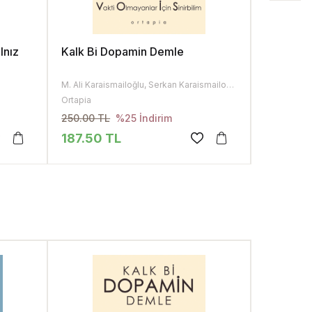
lnız
Kalk Bi Dopamin Demle
Biomort
M. Ali Karaismailoğlu, Serkan Karaismailoğlu
Serkan Kara
Ortapia
Ortapia
250.00 TL
295.00 T
%25 İndirim
187.50 TL
221.25 