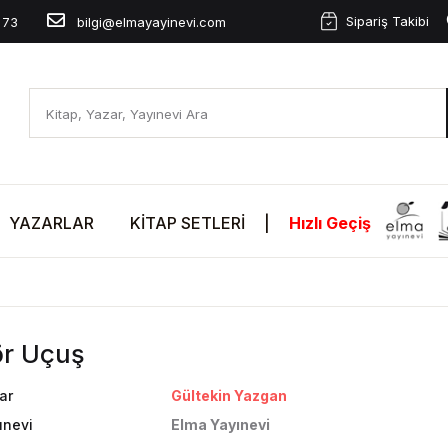
Sipariş Takibi
 73
bilgi@elmayayinevi.com
YAZARLAR
KITAP SETLERI
|
Hızlı Geçiş
ör Uçuş
ar
Gültekin Yazgan
ınevi
Elma Yayınevi