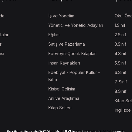
da
İş ve Yönetim
Okul Önc
Yönetici ve Yönetici Adayları
1.Sınıf
taları
Eğitim
2.Sınıf
r
Satış ve Pazarlama
3.Sınıf
esi
Ebeveyn-Çocuk Kitapları
4.Sınıf
İnsan Kaynakları
5.Sınıf
Edebiyat - Popüler Kültür -
6.Sınıf
Bilim
7. Sınıf
Kişisel Gelişim
8.Sınıf
Anı ve Araştırma
Kitap Set
Kitap Setleri
İngilizce
®
Bu site
e-ticaretofisi
Yeni Nesil
E-Ticaret
yazılımı ile hazırlanmıştır.