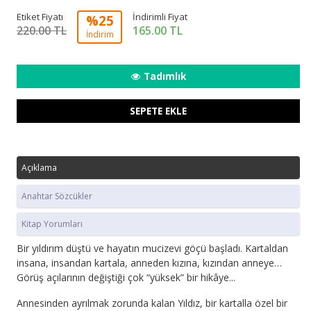
Etiket Fiyatı
İndirimli Fiyat
%25
220.00 TL
165.00
TL
İndirim
Tadımlık
SEPETE EKLE
Açıklama
Anahtar Sözcükler
Kitap Yorumları
Bir yıldırım düştü ve hayatın mucizevi göçü başladı. Kartaldan
insana, insandan kartala, anneden kızına, kızından anneye…
Görüş açılarının değiştiği çok “yüksek” bir hikâye...
Annesinden ayrılmak zorunda kalan Yıldız, bir kartalla özel bir