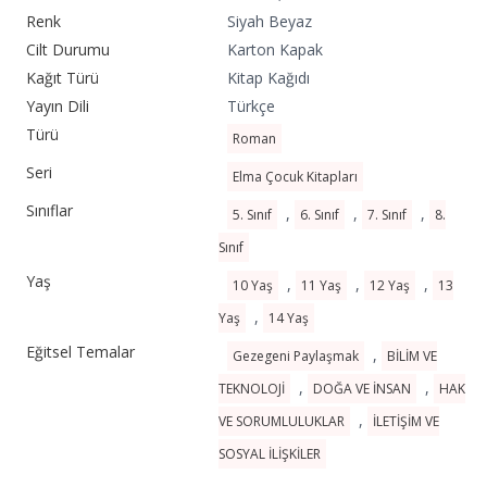
Renk
Siyah Beyaz
Cilt Durumu
Karton Kapak
Kağıt Türü
Kitap Kağıdı
Yayın Dili
Türkçe
Türü
Roman
Seri
Elma Çocuk Kitapları
Sınıflar
,
,
,
5. Sınıf
6. Sınıf
7. Sınıf
8.
Sınıf
Yaş
,
,
,
10 Yaş
11 Yaş
12 Yaş
13
,
Yaş
14 Yaş
Eğitsel Temalar
,
Gezegeni Paylaşmak
BİLİM VE
,
,
TEKNOLOJİ
DOĞA VE İNSAN
HAK
,
VE SORUMLULUKLAR
İLETİŞİM VE
SOSYAL İLİŞKİLER