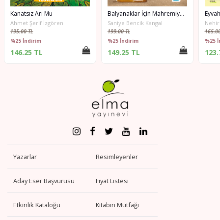
Kanatsız Arı Mu
Balyanaklar İçin Mahremiyet Kitabı
Eyvah
Ahmet Şerif İzgören
Saniye Bencik Kangal
Nehir
195.00 TL
199.00 TL
165.00
%25 İndirim
%25 İndirim
%25 İ
146.25 TL
149.25 TL
123.
Yazarlar
Resimleyenler
Aday Eser Başvurusu
Fiyat Listesi
Etkinlik Kataloğu
Kitabın Mutfağı