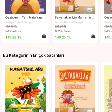
Özgüvenim Tam Hata Yapmaktan Korkmam
Balyanaklar İçin Mahremiyet Kitabı
Cesa
Saniye Bencik Kangal
Saniye Bencik Kangal
Saniy
199.00 TL
199.00 TL
199.00
%25 İndirim
%25 İndirim
%25 İ
149.25 TL
149.25 TL
149.
Bu Kategorinin En Çok Satanları