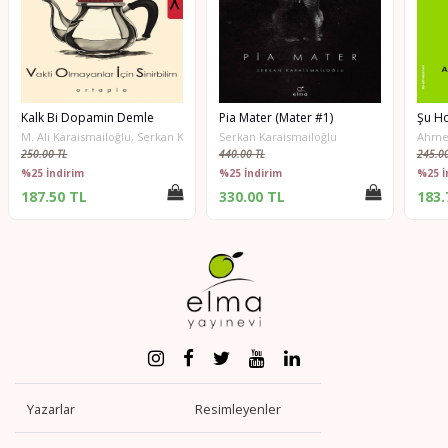
Kalk Bi Dopamin Demle
Pia Mater (Mater #1)
M. Ali Karaismailoğlu, Serkan Karaismailoğlu
Serkan Karaismailoğlu
Ahmet
250.00 TL
440.00 TL
245.00
%25 İndirim
%25 İndirim
%25 İ
187.50 TL
330.00 TL
183.
Yazarlar
Resimleyenler