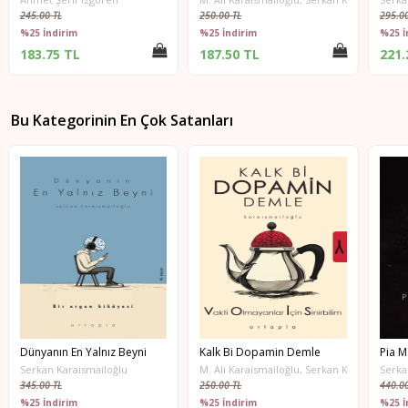
250.00 TL
295.00 TL
%25 İndirim
%25 İndirim
187.50 TL
221.25 TL
Bu Kategorinin En Çok Satanları
n En Yalnız Beyni
Kalk Bi Dopamin Demle
Pia Mater (Mater
Karaismailoğlu
M. Ali Karaismailoğlu, Serkan Karaismailoğlu
Serkan Karaismai
TL
250.00 TL
440.00 TL
irim
%25 İndirim
%25 İndirim