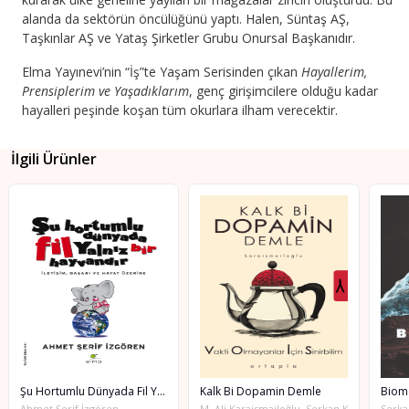
alanda da sektörün öncülüğünü yaptı. Halen, Süntaş AŞ,
Taşkınlar AŞ ve Yataş Şirketler Grubu Onursal Başkanıdır.
Elma Yayınevi’nin “İş”te Yaşam Serisinden çıkan
Hayallerim,
Prensiplerim ve Yaşadıklarım
, genç girişimcilere olduğu kadar
hayalleri peşinde koşan tüm okurlara ilham verecektir.
İlgili Ürünler
Şu Hortumlu Dünyada Fil Yalnız Bir Hayvandır
Kalk Bi Dopamin Demle
Biomortem
ren
M. Ali Karaismailoğlu, Serkan Karaismailoğlu
Serkan Karaismailoğlu