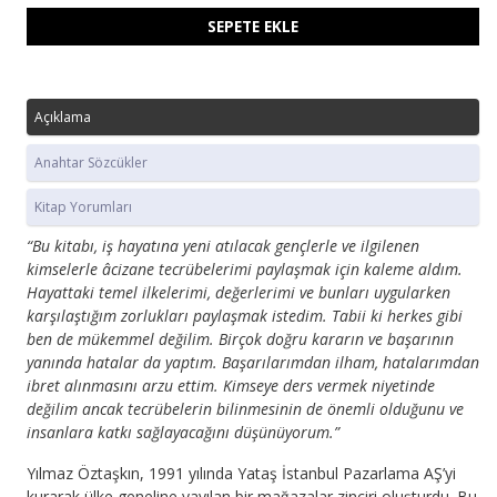
SEPETE EKLE
Açıklama
Anahtar Sözcükler
Kitap Yorumları
“Bu kitabı, iş hayatına yeni atılacak gençlerle ve ilgilenen
kimselerle âcizane tecrübelerimi paylaşmak için kaleme aldım.
Hayattaki temel ilkelerimi, değerlerimi ve bunları uygularken
karşılaştığım zorlukları paylaşmak istedim. Tabii ki herkes gibi
ben de mükemmel deği­lim. Birçok doğru kararın ve başarının
yanın­da hatalar da yaptım. Başarılarımdan ilham, hatalarımdan
ibret alınmasını arzu ettim. Kimseye ders vermek niyetinde
değilim ancak tecrübelerin bilinmesinin de önemli olduğu­nu ve
insanlara katkı sağlayacağını düşünü­yorum.”
Yılmaz Öztaşkın, 1991 yılında Yataş İstanbul Pazar­lama AŞ’yi
kurarak ülke geneline yayılan bir mağazalar zinciri oluşturdu. Bu