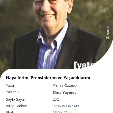
Hayallerim, Prensiplerim ve Yaşadıklarım
Yazar
Yılmaz Öztaşkın
Yayınevi
Elma Yayınevi
Sayfa Sayısı
232
Kitap Barkod
9786059367349
Ebat
13,5 x 21 cm