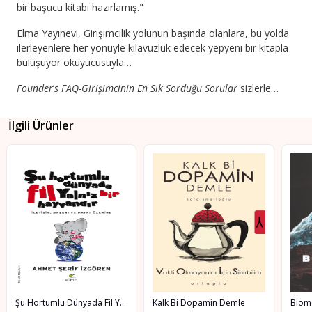
bir başucu kitabı hazırlamış."
Elma Yayınevi, Girişimcilik yolunun başında olanlara, bu yolda
ilerleyenlere her yönüyle kılavuzluk edecek yepyeni bir kitapla
buluşuyor okuyucusuyla…
Founder
’
s FAQ-Girişimcinin En Sık Sorduğu Sorular
sizlerle…
İlgili Ürünler
Şu Hortumlu Dünyada Fil Yalnız Bir Hayvandır
Kalk Bi Dopamin Demle
Biom