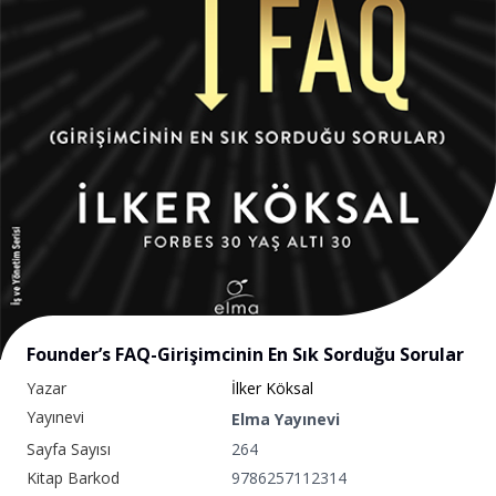
Founder’s FAQ-Girişimcinin En Sık Sorduğu Sorular
Yazar
İlker Köksal
Yayınevi
Elma Yayınevi
Sayfa Sayısı
264
Kitap Barkod
9786257112314