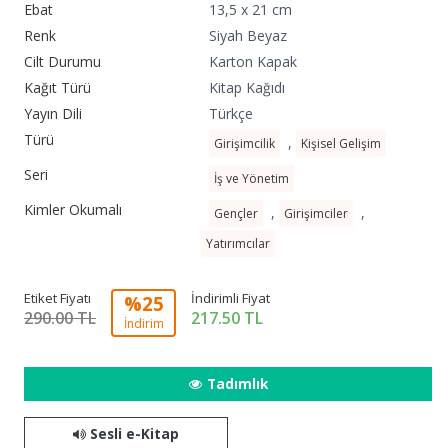
Ebat
13,5 x 21 cm
Renk
Siyah Beyaz
Cilt Durumu
Karton Kapak
Kağıt Türü
Kitap Kağıdı
Yayın Dili
Türkçe
Türü
,
Girişimcilik
Kişisel Gelişim
Seri
İş ve Yönetim
Kimler Okumalı
,
,
Gençler
Girişimciler
Yatırımcılar
Etiket Fiyatı
İndirimli Fiyat
%25
290.00 TL
217.50
TL
İndirim
Tadımlık
Sesli e-Kitap