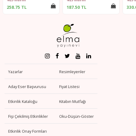
%25 İndirim
%25 İndirim
%25 İ
258.75 TL
187.50 TL
330.
Yazarlar
Resimleyenler
Aday Eser Başvurusu
Fiyat Listesi
Etkinlik Kataloğu
Kitabın Mutfağı
Fişi Çekilmiş Etkinlikler
Oku-Düşün-Göster
Etkinlik Onay Formları