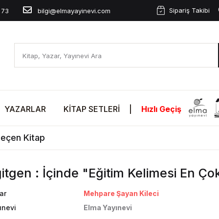
Sipariş Takibi
 73
bilgi@elmayayinevi.com
YAZARLAR
KITAP SETLERI
|
Hızlı Geçiş
Geçen Kitap
itgen : İçinde "Eğitim Kelimesi En Ç
ar
Mehpare Şayan Kileci
ınevi
Elma Yayınevi