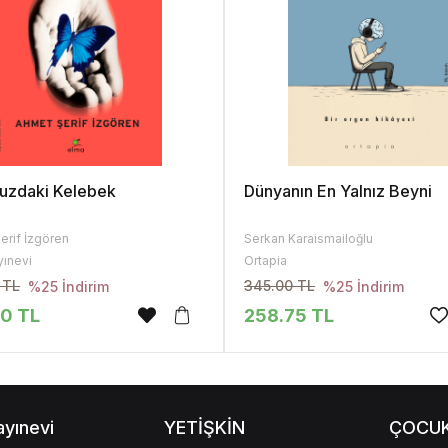
uzdaki Kelebek
Dünyanın En Yalnız Beyni
erif İzgören
Serkan Karaismailoğlu
yınevi
Ortapia
 TL
345.00 TL
%25 İndirim
%25 İndirim
50 TL
258.75 TL
ayınevi
YETİŞKİN
ÇOCU