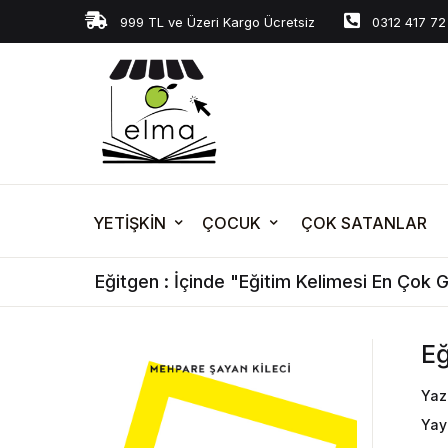
999 TL ve Üzeri Kargo Ücretsiz
0312 417 72
YETİŞKİN
ÇOCUK
ÇOK SATANLAR
Eğitgen : İçinde "Eğitim Kelimesi En Çok 
Eğ
Yaz
Yay