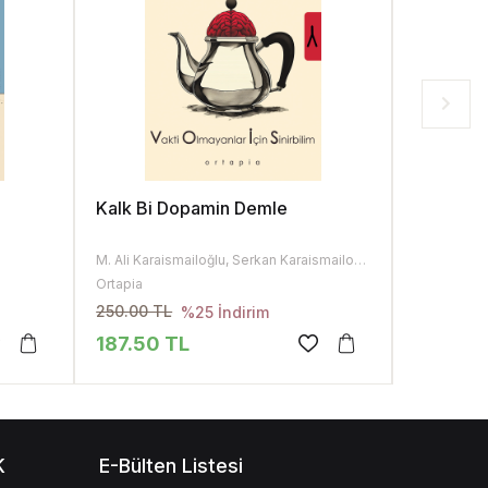
Kalk Bi Dopamin Demle
Pia Mate
M. Ali Karaismailoğlu, Serkan Karaismailoğlu
Serkan Kara
Ortapia
Elma Yayıne
250.00 TL
440.00 T
%25 İndirim
187.50 TL
330.00
K
E-Bülten Listesi