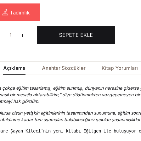
Tadımlık
SEPETE EKLE
Açıklama
Anahtar Sözcükler
Kitap Yorumları
 çokça eğitim tasarlamış, eğitim sunmuş, dünyanın neresine giderse git
asıl bir mesajla aktarabilirim,” diye düşünmekten vazgeçemeyen bir
etmeyi hak gördüm.
ursa olsun yetişkin eğitimlerinin tasarımından sunumuna, eğitim son
ribildirime kadar tüm aşamaları bulabileceğiniz şekilde yaşanmışlıkl
pare Şayan Kileci’nin yeni kitabı Eğitgen ile buluşuyor 