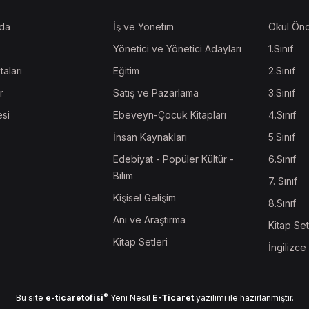
da
İş ve Yönetim
Okul Önc
Yönetici ve Yönetici Adayları
1.Sınıf
taları
Eğitim
2.Sınıf
r
Satış ve Pazarlama
3.Sınıf
esi
Ebeveyn-Çocuk Kitapları
4.Sınıf
İnsan Kaynakları
5.Sınıf
Edebiyat - Popüler Kültür -
6.Sınıf
Bilim
7. Sınıf
Kişisel Gelişim
8.Sınıf
Anı ve Araştırma
Kitap Set
Kitap Setleri
İngilizce
®
Bu site
e-ticaretofisi
Yeni Nesil
E-Ticaret
yazılımı ile hazırlanmıştır.