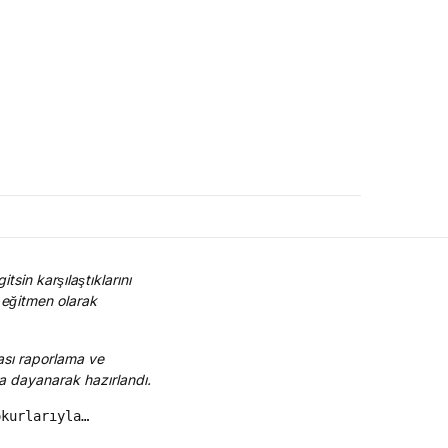
sin karşılaştıklarını
 eğitmen olarak
rası raporlama ve
ara dayanarak hazırlandı.
okurlarıyla…