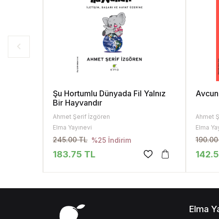
Şu Hortumlu Dünyada Fil Yalnız
Avcun
Bir Hayvandır
Ahmet Şerif İzgören
Ahmet Ş
Elma Yayınevi
Elma Ya
245.00 TL
190.00
%25 İndirim
183.75 TL
142.
Elma Y