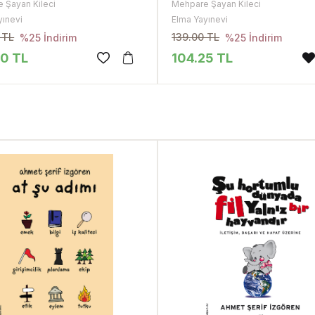
 Şayan Kileci
Mehpare Şayan Kileci
yınevi
Elma Yayınevi
 TL
139.00 TL
%25 İndirim
%25 İndirim
50 TL
104.25 TL