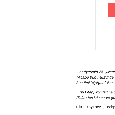
…
Kariyerimin 25. yılında
“Acaba bunu eğitimde n
kendimi “eğitgen” ilan 
…Bu kitap, konusu ne ol
ölçümden izleme ve ge
Elma Yayınevi, Meh