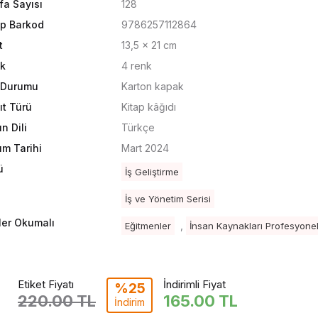
fa Sayısı
128
ap Barkod
9786257112864
t
13,5 x 21 cm
k
4 renk
t Durumu
Karton kapak
ıt Türü
Kitap kâğıdı
n Dili
Türkçe
ım Tarihi
Mart 2024
ü
İş Geliştirme
İş ve Yönetim Serisi
ler Okumalı
,
Eğitmenler
İnsan Kaynakları Profesyonel
Etiket Fiyatı
İndirimli Fiyat
%25
220.00 TL
165.00
TL
İndirim