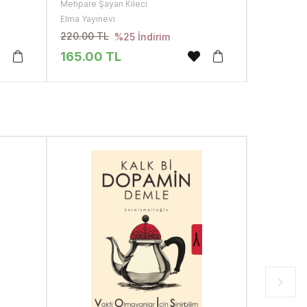
Mehpare Şayan Kileci
Elma Yayınevi
220.00 TL
%25 İndirim
165.00 TL