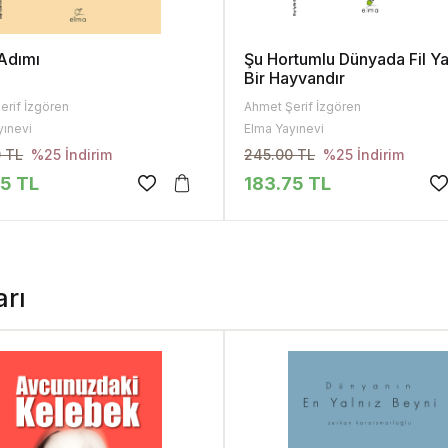
 Adımı
Şu Hortumlu Dünyada Fil Ya
Bir Hayvandır
erif İzgören
Ahmet Şerif İzgören
yınevi
Elma Yayınevi
 TL
245.00 TL
%25 İndirim
%25 İndirim
75 TL
183.75 TL
arı