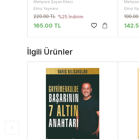
Mehpare Şayan Kileci
Mehpare
Elma Yayınevi
Elma Ya
220.00 TL
190.00
%25 İndirim
165.00
TL
142.
İlgili Ürünler