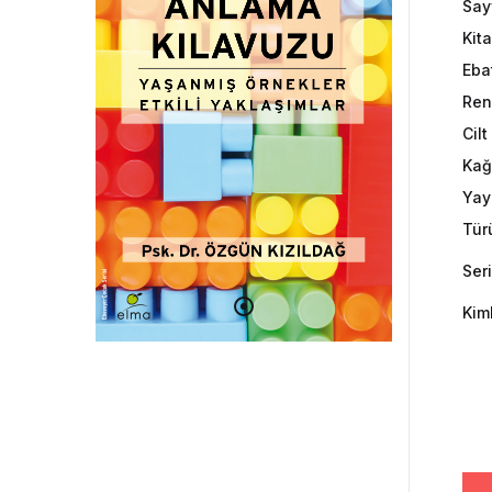
Say
Kit
Eba
Ren
Cil
Kağ
Yayı
Tür
Seri
Kim