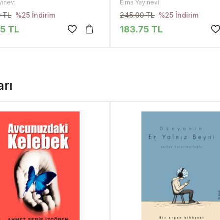
yınevi
Elma Yayınevi
 TL
245.00 TL
%25 İndirim
%25 İndirim
75 TL
183.75 TL
arı