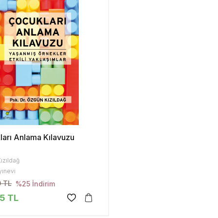
ları Anlama Kılavuzu
ızıldağ
yınevi
0 TL
%25 İndirim
75
TL