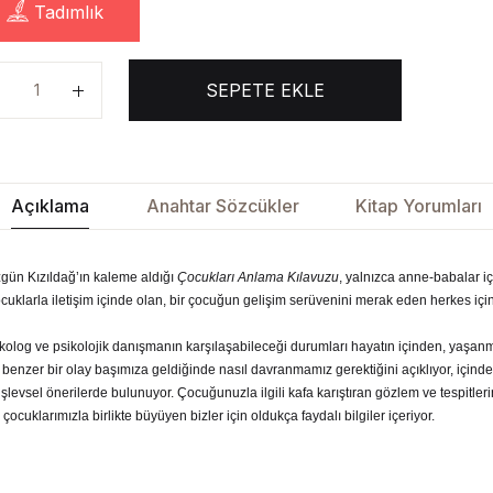
Tadımlık
SEPETE EKLE
Açıklama
Anahtar Sözcükler
Kitap Yorumları
zgün Kızıldağ’ın kaleme aldığı
Çocukları Anlama Kılavuzu
, yalnızca anne-babalar iç
klarla iletişim içinde olan, bir çocuğun gelişim serüvenini merak eden herkes için b
ikolog ve psikolojik danışmanın karşılaşabileceği durumları hayatın içinden, yaşan
, benzer bir olay başımıza geldiğinde nasıl davranmamız gerektiğini açıklıyor, içind
şlevsel önerilerde bulunuyor. Çocuğunuzla ilgili kafa karıştıran gözlem ve tespitlerin
 çocuklarımızla birlikte büyüyen bizler için oldukça faydalı bilgiler içeriyor.