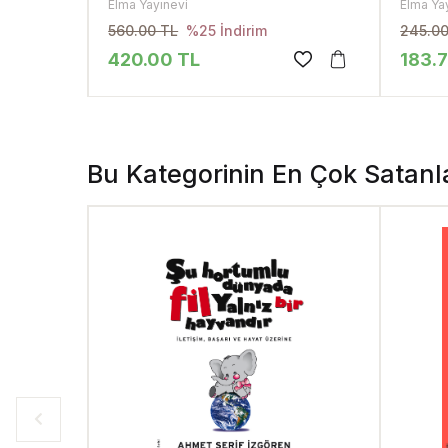
Elma Yayınevi
Elma Ya
560.00 TL
245.00
%25 İndirim
420.00 TL
183.
Bu Kategorinin En Çok Satanl