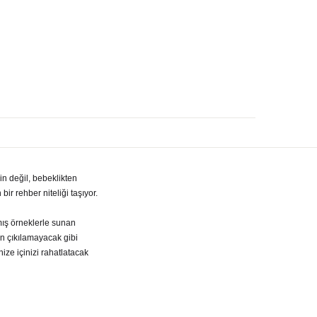
in değil, bebeklikten
ir rehber niteliği taşıyor.
mış örneklerle sunan
en çıkılamayacak gibi
ize içinizi rahatlatacak