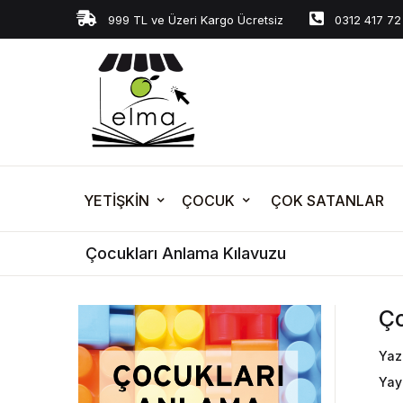
999 TL ve Üzeri Kargo Ücretsiz
0312 417 72
YETİŞKİN
ÇOCUK
ÇOK SATANLAR
Çocukları Anlama Kılavuzu
Ço
Yaz
Yay