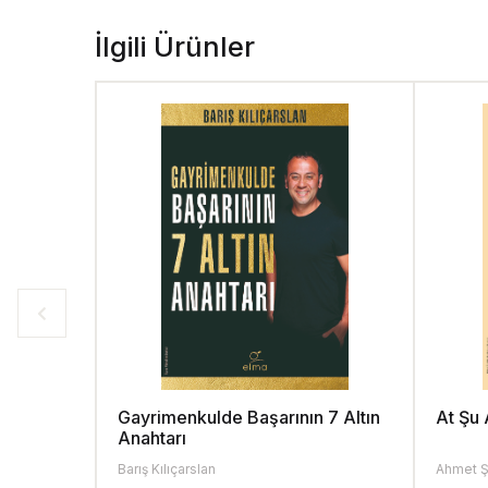
İlgili Ürünler
Gayrimenkulde Başarının 7 Altın
At Şu
Anahtarı
Barış Kılıçarslan
Ahmet Ş