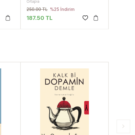
Ortapia
Ortapia
250.00 TL
295.00 T
%25 İndirim
187.50 TL
221.25 