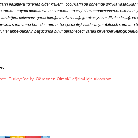
rın bakımıyla ilgilenen diğer kişilerin, çocukların bu dönemde sıklıkla yaşadıkları
orunlara duyarlı olmaları ve bu sorunlara nasıl çözüm bulabileceklerini bilmeleri ço
u değerli çalışması, gerek içeriğinin bilimselliği gerekse yazım dilinin akıcılığı ve 
avranış sorunlarına hem de anne-baba-çocuk ilişkisinde yaşanabilecek sorunlara 
r. Her anne-babanın başucunda bulundurabileceği yararlı bir rehber kitapçık olduğ
er:
t ''Türkiye'de İyi Öğretmen Olmak'' eğitimi için tıklayınız.