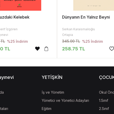
uzdaki Kelebek
Dünyanın En Yalnız Beyni
erif İzgören
Serkan Karaismailoğlu
yınevi
Ortapia
 TL
345.00 TL
%25 İndirim
%25 İndirim
50 TL
258.75 TL
ayınevi
YETİŞKİN
ÇOCU
da
İş ve Yönetim
Okul Önc
Yönetici ve Yönetici Adayları
1.Sınıf
taları
Eğitim
2.Sınıf