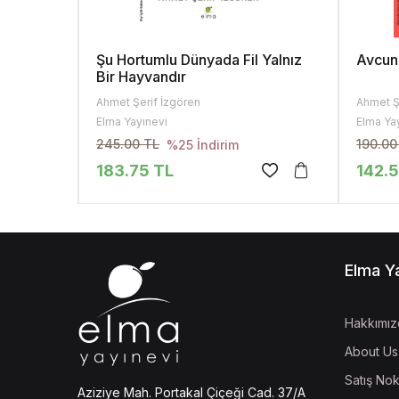
Şu Hortumlu Dünyada Fil Yalnız
Avcun
Bir Hayvandır
Ahmet Şerif İzgören
Ahmet Ş
Elma Yayınevi
Elma Ya
245.00 TL
190.00
%25 İndirim
183.75 TL
142.
Elma Y
Hakkımız
About Us
Satış Nok
Aziziye Mah. Portakal Çiçeği Cad. 37/A