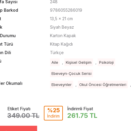
fa Sayısı
248
ap Barkod
9786055286019
t
13,5 x 21 cm
k
Siyah Beyaz
t Durumu
Karton Kapak
ıt Türü
Kitap Kağıdı
n Dili
Türkçe
ü
,
,
Aile
Kişisel Gelişim
Psikoloji
Ebeveyn-Çocuk Serisi
ler Okumalı
,
Ebeveynler
Okul Öncesi Öğretmenleri
Etiket Fiyatı
İndirimli Fiyat
%25
349.00 TL
261.75
TL
İndirim