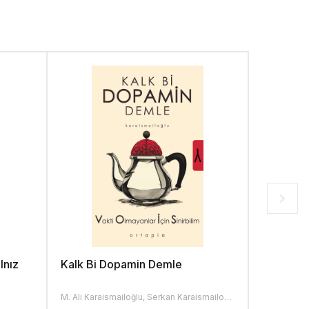
lnız
Kalk Bi Dopamin Demle
Biomort
M. Ali Karaismailoğlu, Serkan Karaismailoğlu
Serkan Kara