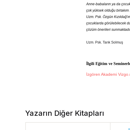
Anne-babaların ya da çocukla
çok yüksek olduğu birtakım s
Uzm. Psk. Özgün Kızıldağ'ın b
çocuklarda görülebilecek d
çözüm önerileri sunmaktadı
Uzm. Psk. Tarık Solmuş
İlgili Eğitim ve Seminerl
İzgören Akademi Vizgo.ne
Yazarın Diğer Kitapları