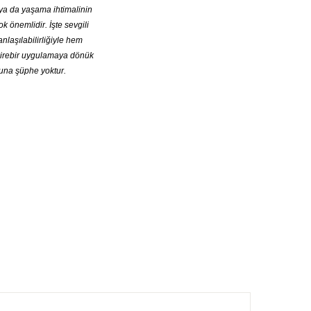
 ya da yaşama ihtimalinin
k önemlidir. İşte sevgili
anlaşılabilirliğiyle hem
birebir uygulamaya dönük
una şüphe yoktur.