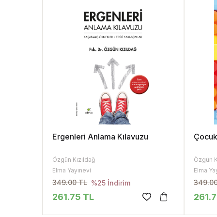
Ergenleri Anlama Kılavuzu
Çocuk
Özgün Kızıldağ
Özgün K
Elma Yayınevi
Elma Ya
349.00 TL
349.0
%25 İndirim
261.75 TL
261.