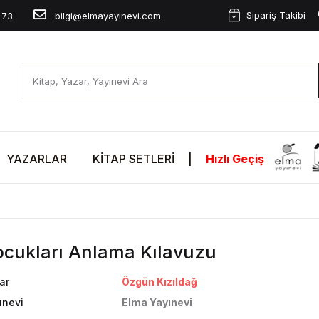
Sipariş Takibi
 73
bilgi@elmayayinevi.com
YAZARLAR
KITAP SETLERI
|
Hızlı Geçiş
cukları Anlama Kılavuzu
ar
Özgün Kızıldağ
ınevi
Elma Yayınevi