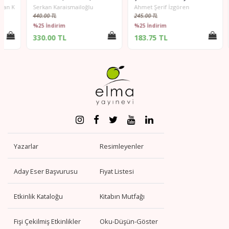
raismailoğlu
Serkan Karaismailoğlu
Ahmet Şerif İzgören
Ahmet
440.00 TL
245.00 TL
245.0
%25 İndirim
%25 İndirim
%25 
330.00 TL
183.75 TL
183
Yazarlar
Resimleyenler
Aday Eser Başvurusu
Fiyat Listesi
Etkinlik Kataloğu
Kitabın Mutfağı
Fişi Çekilmiş Etkinlikler
Oku-Düşün-Göster