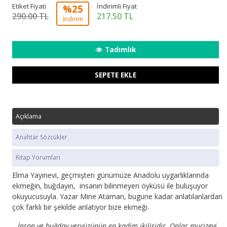
Etiket Fiyatı
İndirimli Fiyat
%25
290.00 TL
217.50
TL
İndirim
Tadımlık
SEPETE EKLE
Açıklama
Anahtar Sözcükler
Kitap Yorumları
Elma Yayınevi, geçmişten günümüze Anadolu uygarlıklarında
ekmeğin, buğdayın, insanın bilinmeyen öyküsü ile buluşuyor
okuyucusuyla. Yazar Mine Ataman, bugüne kadar anlatılanlardan
çok farklı bir şekilde anlatıyor bize ekmeği.
…
İnsan ve buğday yeryüzünün en kadim ikilisidir. Onlar mucizeyi