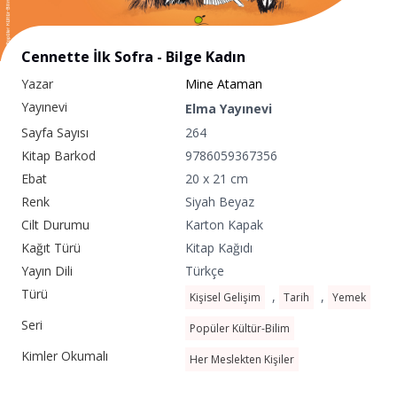
Cennette İlk Sofra - Bilge Kadın
Yazar
Mine Ataman
Yayınevi
Elma Yayınevi
Sayfa Sayısı
264
Kitap Barkod
9786059367356
Ebat
20 x 21 cm
Renk
Siyah Beyaz
Cilt Durumu
Karton Kapak
Kağıt Türü
Kitap Kağıdı
Yayın Dili
Türkçe
Türü
,
,
Kişisel Gelişim
Tarih
Yemek
Seri
Popüler Kültür-Bilim
Kimler Okumalı
Her Meslekten Kişiler