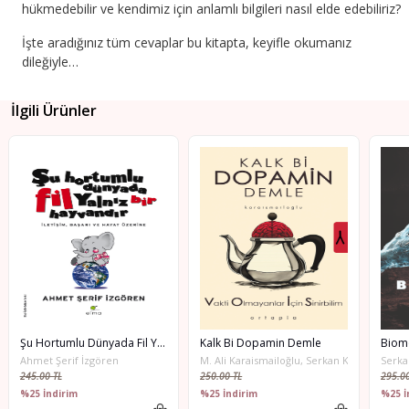
hükmedebilir ve kendimiz için anlamlı bilgileri nasıl elde edebiliriz?
İşte aradığınız tüm cevaplar bu kitapta, keyifle okumanız
dileğiyle…
İlgili Ürünler
Şu Hortumlu Dünyada Fil Yalnız Bir Hayvandır
Kalk Bi Dopamin Demle
Biom
Ahmet Şerif İzgören
M. Ali Karaismailoğlu, Serkan Karaismailoğl
Serka
245.00 TL
250.00 TL
295.00
%25 İndirim
%25 İndirim
%25 İ