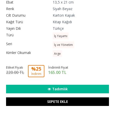
Ebat
13,5 x 21 cm
Renk
Siyah Beyaz
Cilt Durumu
Karton Kapak
Kağıt Türü
Kitap Kağıdı
Yayın Dili
Türkçe
Türü
İş Yaşamı
Seri
İş ve Yönetim
Kimler Okumalı
Arge
Etiket Fiyatı
İndirimli Fiyat
%25
220.00 TL
165.00
TL
İndirim
Tadımlık
SEPETE EKLE