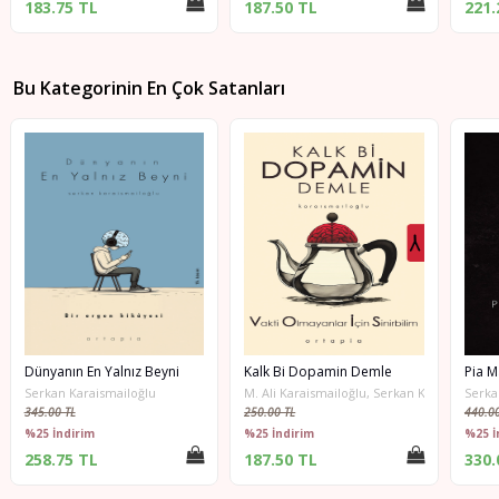
183.75 TL
187.50 TL
221.
Bu Kategorinin En Çok Satanları
Dünyanın En Yalnız Beyni
Kalk Bi Dopamin Demle
Pia M
Serkan Karaismailoğlu
M. Ali Karaismailoğlu, Serkan Karaismailoğl
Serka
345.00 TL
250.00 TL
440.00
%25 İndirim
%25 İndirim
%25 İ
258.75 TL
187.50 TL
330.