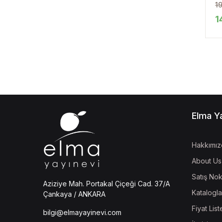
1
1
Elma Y
Hakkımız
About Us
Satış Nok
Aziziye Mah. Portakal Çiçeği Cad. 37/A
Katalogla
Çankaya / ANKARA
Fiyat List
bilgi@elmayayinevi.com