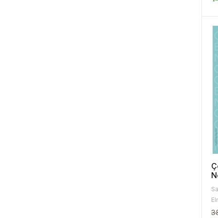
Ç
N
Sa
El
3