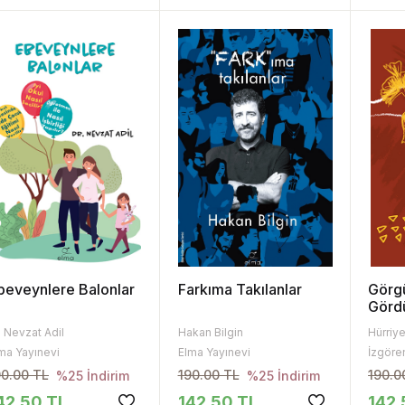
beveynlere Balonlar
Farkıma Takılanlar
Görgü
Gördü
. Nevzat Adil
Hakan Bilgin
Hürriy
ma Yayınevi
Elma Yayınevi
İzgören
90.00 TL
190.00 TL
190.0
%25 İndirim
%25 İndirim
42.50 TL
142.50 TL
142.