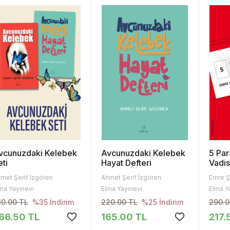
vcunuzdaki Kelebek
Avcunuzdaki Kelebek
5 Par
eti
Hayat Defteri
Vadis
met Şerif İzgören
Ahmet Şerif İzgören
Emre Ş
ma Yayınevi
Elma Yayınevi
Elma Y
10.00 TL
220.00 TL
290.0
%35 İndirim
%25 İndirim
66.50 TL
165.00 TL
217.