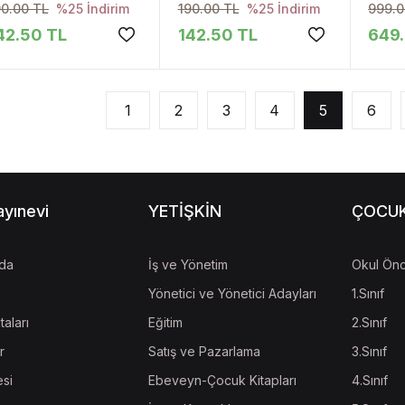
90.00 TL
190.00 TL
999.0
%25 İndirim
%25 İndirim
42.50 TL
142.50 TL
649.
1
2
3
4
5
6
ayınevi
YETİŞKİN
ÇOCU
da
İş ve Yönetim
Okul Önc
Yönetici ve Yönetici Adayları
1.Sınıf
taları
Eğitim
2.Sınıf
r
Satış ve Pazarlama
3.Sınıf
esi
Ebeveyn-Çocuk Kitapları
4.Sınıf