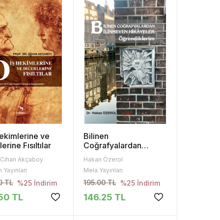
ekimlerine ve
Bilinen
erine Fısıltılar
Coğrafyalardan
Bilinmeyen Hikâyeler:
r.Cihan Akçaboy
Hakan Özerol
Öğrendiklerim
 Yayınları
Mela Yayınları
0 TL
195.00 TL
%25 İndirim
%25 İndirim
50 TL
146.25 TL