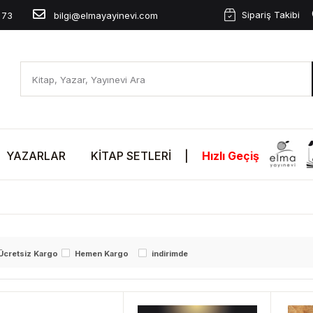
Sipariş Takibi
 73
bilgi@elmayayinevi.com
YAZARLAR
KITAP SETLERI
|
Hızlı Geçiş
Ücretsiz Kargo
Hemen Kargo
indirimde