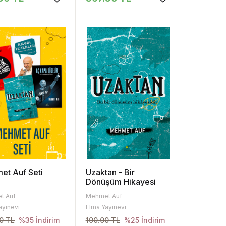
et Auf Seti
Uzaktan - Bir
Dönüşüm Hikayesi
t Auf
Mehmet Auf
ayınevi
Elma Yayınevi
0 TL
190.00 TL
%35 İndirim
%25 İndirim