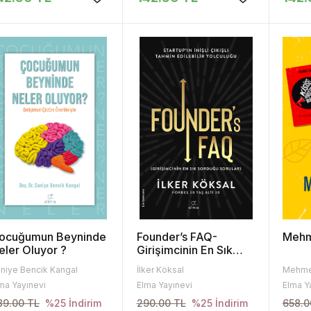
ocuğumun Beyninde
Founder’s FAQ-
Mehm
eler Oluyor ?
Girişimcinin En Sık
Sorduğu Sorular
niye Bencik Kangal
İlker Köksal
Mehme
ma Yayınevi
Elma Yayınevi
Elma Y
89.00 TL
290.00 TL
658.0
%25 İndirim
%25 İndirim