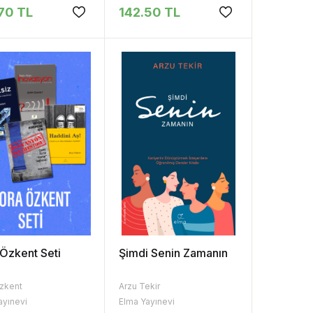
70 TL
142.50 TL
Özkent Seti
Şimdi Senin Zamanın
zkent
Arzu Tekir
ayınevi
Elma Yayınevi