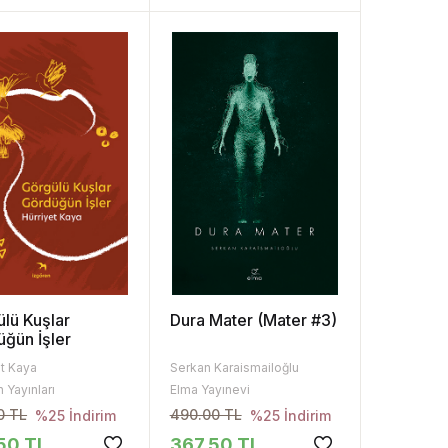
lü Kuşlar
Dura Mater (Mater #3)
ğün İşler
et Kaya
Serkan Karaismailoğlu
 Yayınları
Elma Yayınevi
0 TL
490.00 TL
%25 İndirim
%25 İndirim
50 TL
367.50 TL