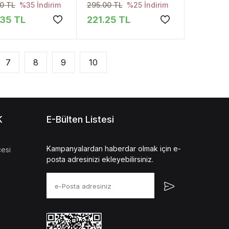
0 TL
295.00 TL
%35 İndirim
%25 İndirim
35 TL
221.25 TL
7
8
9
10
K
E-Bülten Listesi
Kampanyalardan haberdar olmak için e-
esi
posta adresinizi ekleyebilirsiniz.