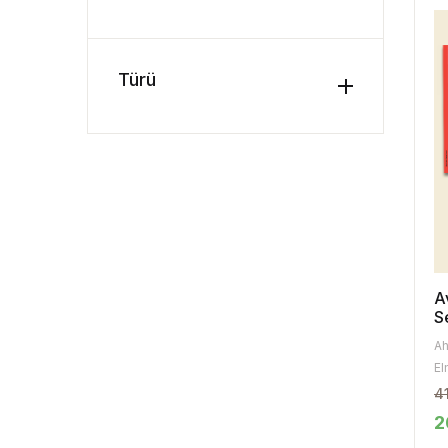
Türü
A
S
Ah
El
4
2