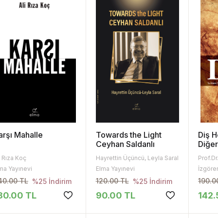
arşı Mahalle
Towards the Light
Diş H
Ceyhan Saldanlı
Diğerl
i Rıza Koç
Hayrettin Üçüncü, Leyla Saral
Prof.D
ma Yayınevi
Elma Yayınevi
İzgören
40.00 TL
120.00 TL
190.0
%25 İndirim
%25 İndirim
80.00 TL
90.00 TL
142.