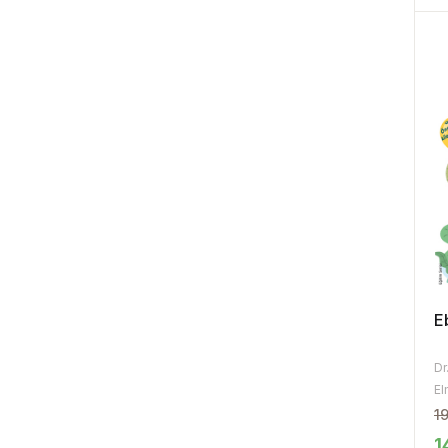
E
Dr
El
1
1