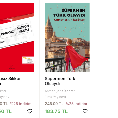
asız Silikon
Süpermen Türk
i
Olsaydı
imdi
Ahmet Şerif İzgören
ayınevi
Elma Yayınevi
0 TL
245.00 TL
%25 İndirim
%25 İndirim
50 TL
183.75 TL