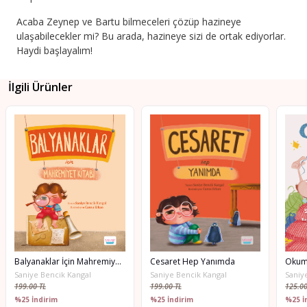
Acaba Zeynep ve Bartu bilmeceleri çözüp hazineye
ulaşabilecekler mi? Bu arada, hazineye sizi de ortak ediyorlar.
Haydi başlayalım!
İlgili Ürünler
Balyanaklar İçin Mahremiyet Kitabı
Cesaret Hep Yanımda
Okum
Saniye Bencik Kangal
Saniye Bencik Kangal
Saniy
199.00 TL
199.00 TL
125.00
%25 İndirim
%25 İndirim
%25 İ