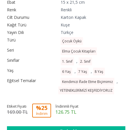
Ebat
15 x 21,5 cm
Renk
Renkli
Cilt Durumu
Karton Kapak
Kağıt Türü
Kuşe
Yayın Dili
Türkçe
Türü
Çocuk Öykü
Seri
Elma Çocuk Kitapları
Sınıflar
,
1. Sınıf
2. Sınıf
Yaş
,
,
6 Yaş
7 Yaş
8 Yaş
Eğitsel Temalar
,
Kendimizi İfade Etme Biçimimiz
YETENEKLERİMİZİ KEŞFEDİYORUZ
Etiket Fiyatı
İndirimli Fiyat
%25
169.00 TL
126.75
TL
İndirim