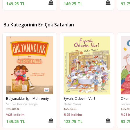
149.25 TL
149.25 TL
93.7
Bu Kategorinin En Çok Satanları
Balyanaklar İçin Mahremiyet Kitabı
Eyvah, Ödevim Var!
Okum
Saniye Bencik Kangal
Nehir Yarar
Saniy
199.00 TL
165.00 TL
125.00
%25 İndirim
%25 İndirim
%25 İ
149.25 TL
123.75 TL
93.7