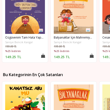
Özgüvenim Tam Hata Yapmaktan Korkmam
Balyanaklar İçin Mahremiyet Kitabı
Cesar
Saniye Bencik Kangal
Saniye Bencik Kangal
Saniy
199.00 TL
199.00 TL
199.00
%25 İndirim
%25 İndirim
%25 İ
149.25 TL
149.25 TL
149.
Bu Kategorinin En Çok Satanları