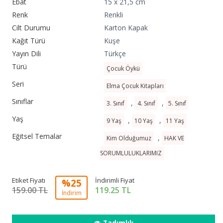
Ebat
15 x 21,5 cm
Renk
Renkli
Cilt Durumu
Karton Kapak
Kağıt Türü
Kuşe
Yayın Dili
Türkçe
Türü
Çocuk Öykü
Seri
Elma Çocuk Kitapları
Sınıflar
,
,
3. Sınıf
4. Sınıf
5. Sınıf
Yaş
,
,
9 Yaş
10 Yaş
11 Yaş
Eğitsel Temalar
,
Kim Olduğumuz
HAK VE
SORUMLULUKLARIMIZ
Etiket Fiyatı
İndirimli Fiyat
%25
159.00 TL
119.25
TL
İndirim
Tadımlık