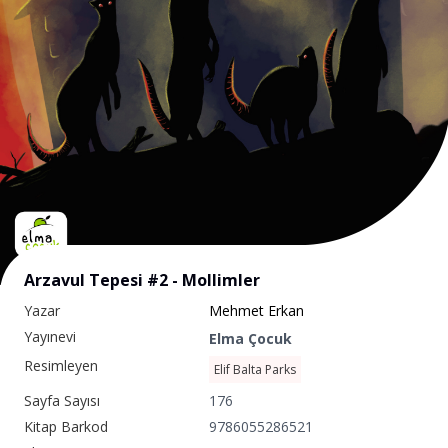
Arzavul Tepesi #2 - Mollimler
Yazar
Mehmet Erkan
Yayınevi
Elma Çocuk
Resimleyen
Elif Balta Parks
Sayfa Sayısı
176
Kitap Barkod
9786055286521