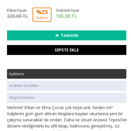
Etiket Fiyatı
İndirimli Fiyat
%25
220.00 TL
165.00
TL
İndirim
Tadımlık
SEPETE EKLE
Açıklama
Anahtar Sözcükler
Kitap Yorumları
Mehmet Erkan ve Elma Çocuk çok heyecanlı. Neden mi?
Kalplerini güm güm attıran kitaplara bayılan okurlarına yeni bir
çalışma sunacaklar da ondan. Daha ne olsun! Arzavul Tepesi’nin
devamı niteliğindeki bu afili kitap, kadrosunu genişletmiş, siz