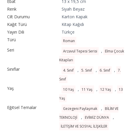
Ebat
13 x 19,5 cm
Renk
Siyah Beyaz
Cilt Durumu
Karton Kapak
Kağıt Türü
Kitap Kağıdı
Yayın Dili
Türkçe
Türü
Roman
Seri
,
Arzavul Tepesi Serisi
Elma Çocuk
Kitapları
Sınıflar
,
,
,
4. Sınıf
5. Sınıf
6. Sınıf
7.
Sınıf
Yaş
,
,
,
10 Yaş
11 Yaş
12 Yaş
13
Yaş
Eğitsel Temalar
,
Gezegeni Paylaşmak
BİLİM VE
,
,
TEKNOLOJİ
EVİMİZ DÜNYA
İLETİŞİM VE SOSYAL İLİŞKİLER