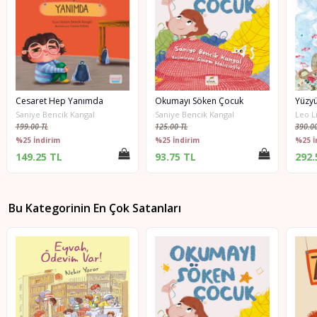
Cesaret Hep Yanımda
Okumayı Söken Çocuk
Yüzyüz
Saniye Bencik Kangal
Saniye Bencik Kangal
Leo Lion
199.00 TL
125.00 TL
390.00 T
%25 İndirim
%25 İndirim
%25 İnd
149.25 TL
93.75 TL
292.50
Bu Kategorinin En Çok Satanları