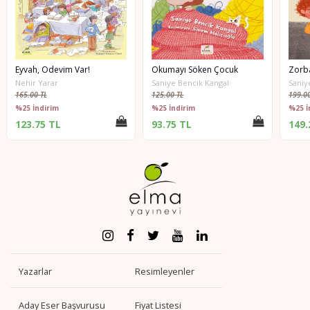
Eyvah, Ödevim Var!
Okumayı Söken Çocuk
Nehir Yarar
Saniye Bencik Kangal
Saniy
165.00 TL
125.00 TL
199.00
%25 İndirim
%25 İndirim
%25 İ
123.75 TL
93.75 TL
149.
Yazarlar
Resimleyenler
Aday Eser Başvurusu
Fiyat Listesi