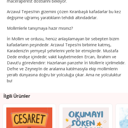
maceraperest dostlarını bekliyor.
Arzavul Tepesi’nin gizemini çözen Kıranbaşılı kafadarlar bu kez
değişime uğramış yaratıkların tehdidi altındadırlar.
Mollimlerle tanışmaya hazır mısınız?
İri Mollim ve ordusu, henüz anlaşılamayan bir sebepten bizim
kafadarların peşindedir. Arzavul Tepesi’ni birbirine katmış,
Karadeniz’in yemyeşil şehirlerini yerle bir etmişlerdir. Mustafa
Dede endişe içindedir; vakit kaybetmeden Ercan, İbrahim ve
Davut’u görevlendirir: Hazırlanan panzehir İri Mollim’e içirilmelidir.
Defne ve Zeynep’in de aralarına katılmasıyla ekip mollimlerin
yeraltı dünyasına doğru bir yolculuğa çıkar. Ama ne yolculuktur
bu!
İlgili Ürünler