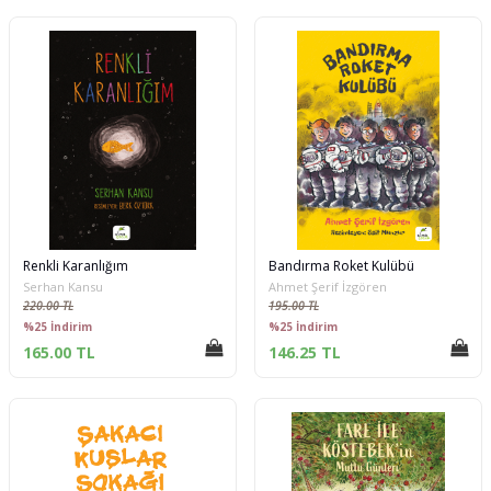
Renkli Karanlığım
Bandırma Roket Kulübü
Serhan Kansu
Ahmet Şerif İzgören
220.00 TL
195.00 TL
%25 İndirim
%25 İndirim
165.00 TL
146.25 TL