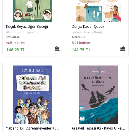
Küçük Beyaz Uğur Böceği
Dünya Kadar Çocuk
Ahmet Şerif İzgören
Saniye Bencik Kangal
195.00 TL
189.00 TL
%25 İndirim
%25 İndirim
146.25 TL
141.75 TL
Yabancı Dil Öğrenmeyenler Kulübü
Arzavul Tepesi #3 - Kayıp Ülkelere Doğru