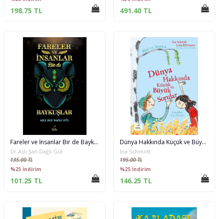
198.75 TL
491.40 TL
Fareler ve İnsanlar Bir de Baykuşlar
Dünya Hakkında Küçük ve Büyük Sorular - Phil ve Sophie
Dr.Aslı Şan Dağlı Gül
Ina Schmidt
135.00 TL
195.00 TL
%25 İndirim
%25 İndirim
101.25 TL
146.25 TL