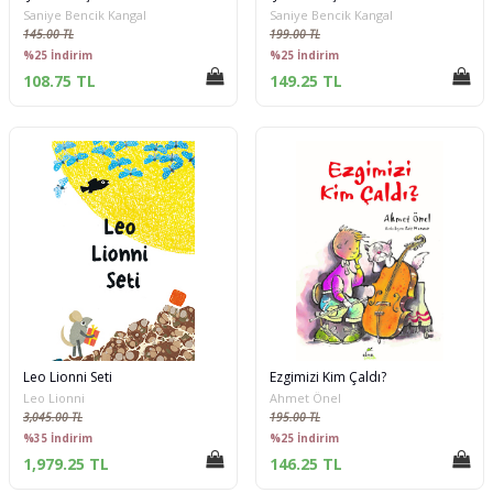
Saniye Bencik Kangal
Saniye Bencik Kangal
145.00 TL
199.00 TL
%25 İndirim
%25 İndirim
108.75 TL
149.25 TL
Leo Lionni Seti
Ezgimizi Kim Çaldı?
Leo Lionni
Ahmet Önel
3,045.00 TL
195.00 TL
%35 İndirim
%25 İndirim
1,979.25 TL
146.25 TL