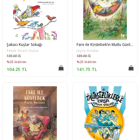
Şakacı Kuşlar Sokağı
Fare ile Köstebek’in Mutlu Günleri
Petek Sinem Dulun
Joyce Dunbar
139.00 TL
189.00 TL
%25 İndirim
%25 İndirim
104.25 TL
141.75 TL