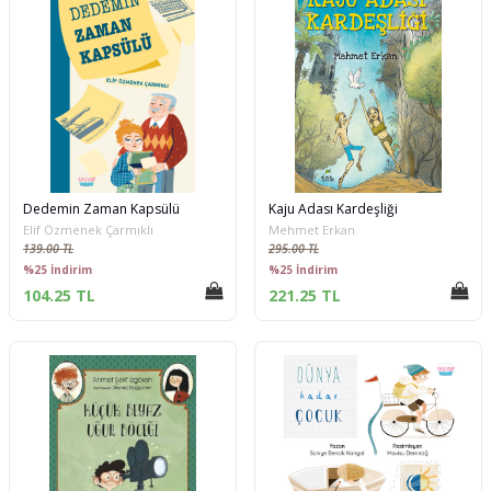
Dedemin Zaman Kapsülü
Kaju Adası Kardeşliği
Elif Özmenek Çarmıklı
Mehmet Erkan
139.00 TL
295.00 TL
%25 İndirim
%25 İndirim
104.25 TL
221.25 TL