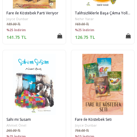
Fare ile Köstebek Parti Veriyor
Talihsizliklerle Başa Çıkma Yolları
Joyce Dunbar
Nehir Yarar
189.00 TL
169.00 TL
%25 İndirim
%25 İndirim
141.75 TL
126.75 TL
Sahi mi Susam
Fare ile Köstebek Seti
Ahmet Önel
Joyce Dunbar
265.00 TL
756.00 TL
%25 İndirim
%35 İndirim