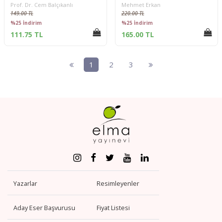
Prof. Dr. Cem Balçıkanlı
Mehmet Erkan
149.00 TL
220.00 TL
%25 İndirim
%25 İndirim
111.75 TL
165.00 TL
1
2
3
Yazarlar
Resimleyenler
Aday Eser Başvurusu
Fiyat Listesi