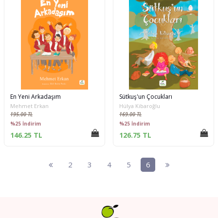
En Yeni Arkadaşım
Sütkuş'un Çocukları
Mehmet Erkan
Hülya Kibaroğlu
195.00 TL
169.00 TL
%25 İndirim
%25 İndirim
146.25 TL
126.75 TL
2
3
4
5
6