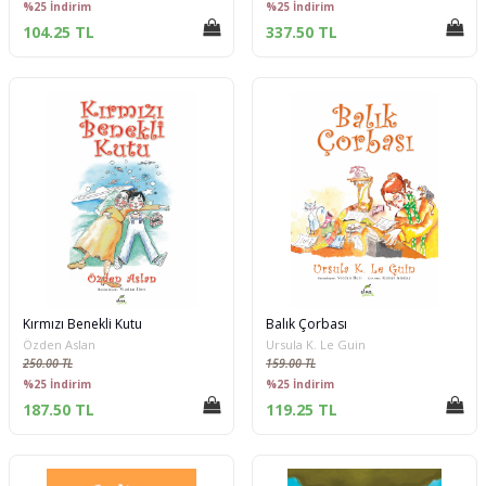
%25 İndirim
%25 İndirim
104.25 TL
337.50 TL
Kırmızı Benekli Kutu
Balık Çorbası
Özden Aslan
Ursula K. Le Guin
250.00 TL
159.00 TL
%25 İndirim
%25 İndirim
187.50 TL
119.25 TL