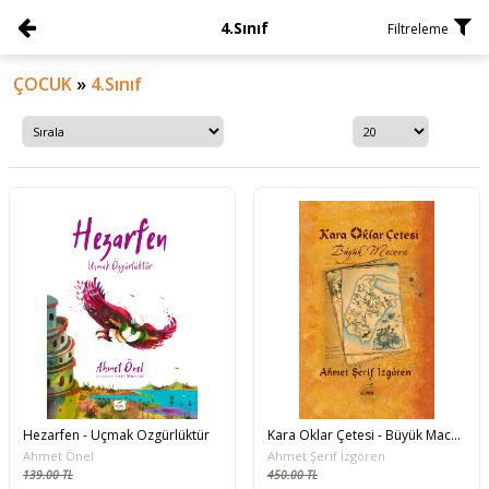
4.Sınıf
Filtreleme
ÇOCUK
»
4.Sınıf
Hezarfen - Uçmak Özgürlüktür
Kara Oklar Çetesi - Büyük Macera
Ahmet Önel
Ahmet Şerif İzgören
139.00 TL
450.00 TL