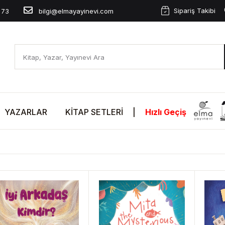
Sipariş Takibi
 73
bilgi@elmayayinevi.com
YAZARLAR
KITAP SETLERI
|
Hızlı Geçiş