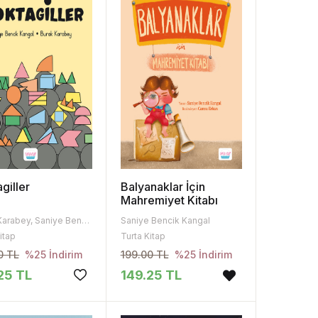
giller
Balyanaklar İçin
Mahremiyet Kitabı
Burak Karabey, Saniye Bencik Kangal
Saniye Bencik Kangal
itap
Turta Kitap
0 TL
199.00 TL
%25 İndirim
%25 İndirim
25 TL
149.25 TL