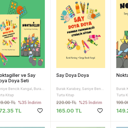
oktagiller ve Say
Say Doya Doya
Nokta
oya Doya Seti
Saniye Bencik Kangal, Burak Karabey
Burak Karabey, Saniye Bencik Kangal
rta Kitap
Turta Kitap
Turta K
19.00 TL
220.00 TL
199.0
%35 İndirim
%25 İndirim
72.35 TL
165.00 TL
149.