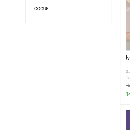
ÇOCUK
İ
Sa
Tu
1
1