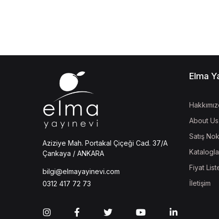
Elma Y
Hakkımız
About Us
Satış Nok
Aziziye Mah. Portakal Çiçeği Cad. 37/A
Katalogla
Çankaya / ANKARA
Fiyat List
bilgi@elmayayinevi.com
İletişim
0312 417 72 73