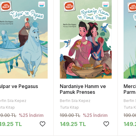
ulpar ve Pegasus
Nardaniye Hanım ve
Merc
Pamuk Prenses
Parm
rfin Sıla Kepez
Berfin Sıla Kepez
Berfin
rta Kitap
Turta Kitap
Turta K
99.00 TL
199.00 TL
199.0
%25 İndirim
%25 İndirim
49.25 TL
149.25 TL
149.