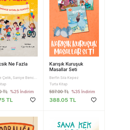
sik Ne Fazla
Karışık Kuruşuk
Masallar Seti
Bedriye Çelik, Saniye Bencik Kangal
Berfin Sıla Kepez
itap
Turta Kitap
0 TL
597.00 TL
%25 İndirim
%35 İndirim
75 TL
388.05 TL