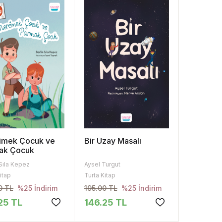
imek Çocuk ve
Bir Uzay Masalı
ak Çocuk
 Sıla Kepez
Aysel Turgut
itap
Turta Kitap
0 TL
195.00 TL
%25 İndirim
%25 İndirim
25 TL
146.25 TL