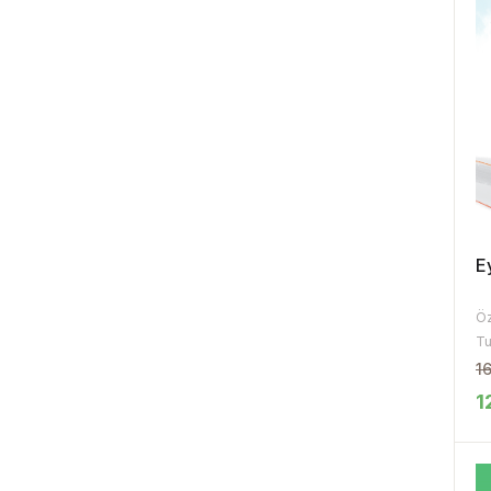
E
Öz
Tu
1
1