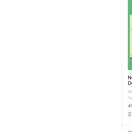
N
D
Tu
4
2