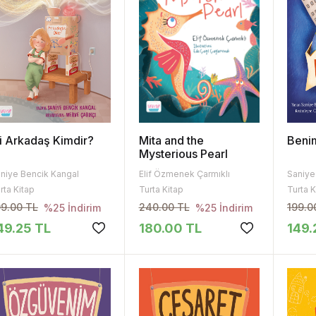
yi Arkadaş Kimdir?
Mita and the
Beni
Mysterious Pearl
niye Bencik Kangal
Elif Özmenek Çarmıklı
Saniye
rta Kitap
Turta Kitap
Turta K
99.00 TL
240.00 TL
199.0
%25 İndirim
%25 İndirim
49.25 TL
180.00 TL
149.