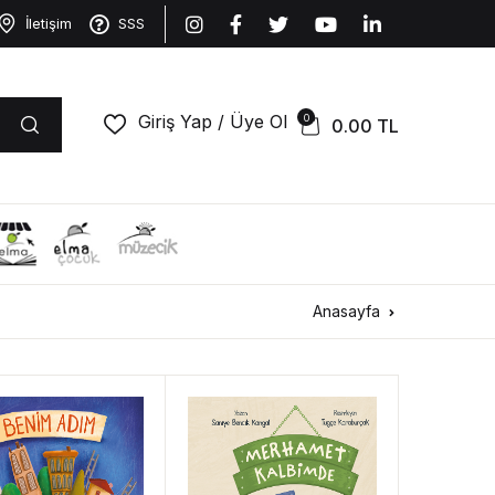
İletişim
SSS
Giriş Yap / Üye Ol
0
0.00
TL
Anasayfa