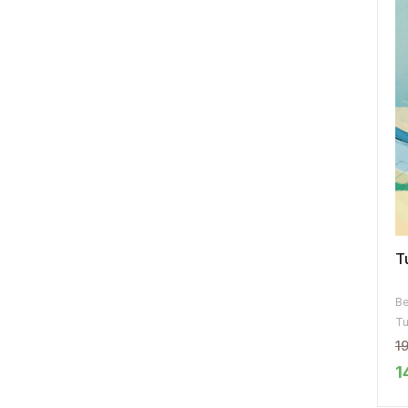
T
Be
Tu
1
1