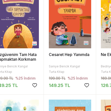
zgüvenim Tam Hata
Cesaret Hep Yanımda
Ne Ek
apmaktan Korkmam
niye Bencik Kangal
Saniye Bencik Kangal
rta Kitap
Turta Kitap
Turta K
99.00 TL
199.00 TL
169.0
%25 İndirim
%25 İndirim
49.25 TL
149.25 TL
126.