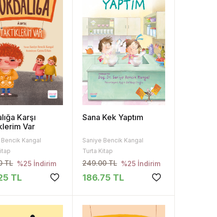
lığa Karşı
Sana Kek Yaptım
klerim Var
 Bencik Kangal
Saniye Bencik Kangal
itap
Turta Kitap
0 TL
249.00 TL
%25 İndirim
%25 İndirim
25 TL
186.75 TL