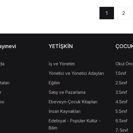
1
2
ayınevi
YETİŞKİN
ÇOCU
da
İş ve Yönetim
Okul Önc
Yönetici ve Yönetici Adayları
1.Sınıf
taları
Eğitim
2.Sınıf
r
Satış ve Pazarlama
3.Sınıf
esi
Ebeveyn-Çocuk Kitapları
4.Sınıf
İnsan Kaynakları
5.Sınıf
Edebiyat - Popüler Kültür -
6.Sınıf
Bilim
7. Sınıf