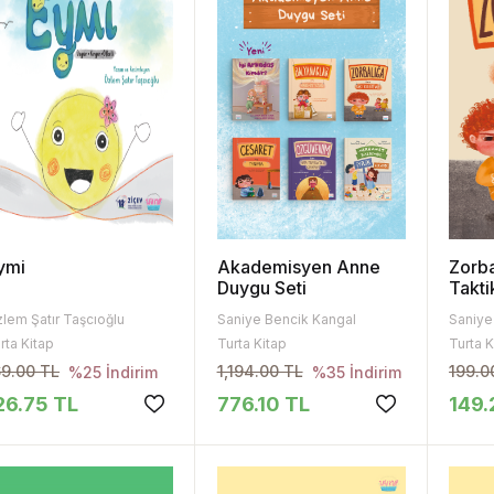
ymi
Akademisyen Anne
Zorba
Duygu Seti
Takti
lem Şatır Taşcıoğlu
Saniye Bencik Kangal
Saniye
rta Kitap
Turta Kitap
Turta K
69.00 TL
1,194.00 TL
199.0
%25 İndirim
%35 İndirim
26.75 TL
776.10 TL
149.