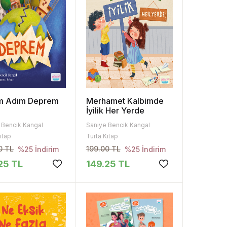
m Adım Deprem
Merhamet Kalbimde
İyilik Her Yerde
 Bencik Kangal
Saniye Bencik Kangal
itap
Turta Kitap
0 TL
199.00 TL
%25 İndirim
%25 İndirim
25 TL
149.25 TL