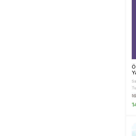
Ö
Y
Sa
Tu
1
1