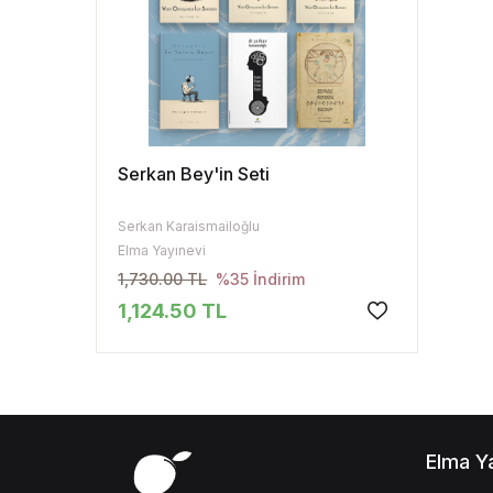
Serkan Bey'in Seti
Serkan Karaismailoğlu
Elma Yayınevi
1,730.00 TL
%35 İndirim
1,124.50 TL
Elma Y