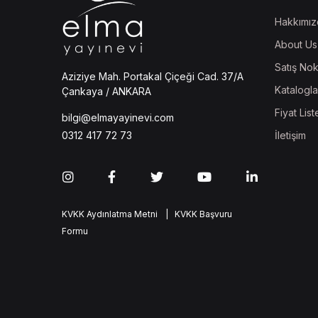
Hakkımız
About Us
Satış Nok
Aziziye Mah. Portakal Çiçeği Cad. 37/A
Katalogla
Çankaya / ANKARA
Fiyat List
bilgi@elmayayinevi.com
İletişim
0312 417 72 73
KVKK Aydınlatma Metni
| KVKK Başvuru
Formu