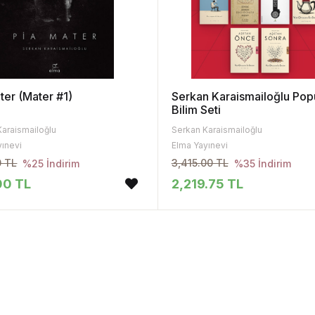
ter (Mater #1)
Serkan Karaismailoğlu Pop
Bilim Seti
Karaismailoğlu
Serkan Karaismailoğlu
yınevi
Elma Yayınevi
0 TL
3,415.00 TL
%25 İndirim
%35 İndirim
00 TL
2,219.75 TL