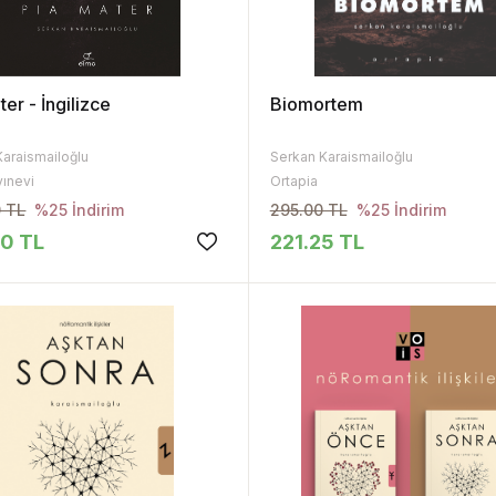
ter - İngilizce
Biomortem
Karaismailoğlu
Serkan Karaismailoğlu
yınevi
Ortapia
 TL
295.00 TL
%25 İndirim
%25 İndirim
00 TL
221.25 TL