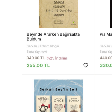
Beyinde Ararken Bağırsakta
Pia Ma
Buldum
Serkan Karaismailoğlu
Serkan 
Elma Yayınevi
Elma Ya
340.00 TL
440.0
%25 İndirim
255.00 TL
330.