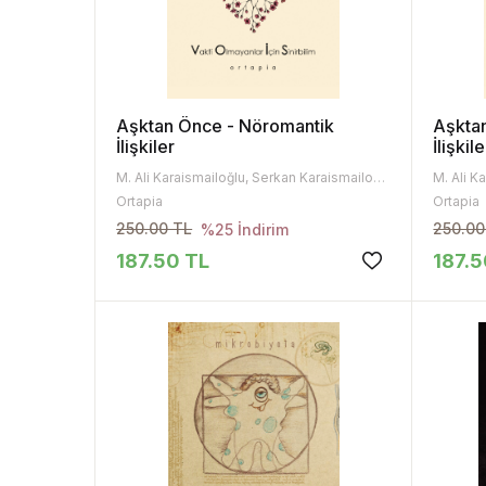
Aşktan Önce - Nöromantik
Aşkta
İlişkiler
İlişkile
M. Ali Karaismailoğlu, Serkan Karaismailoğlu
Ortapia
Ortapia
250.00 TL
250.00
%25 İndirim
187.50 TL
187.5