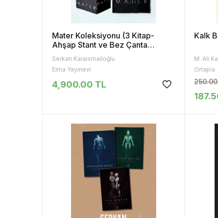
Mater Koleksiyonu (3 Kitap-
Kalk 
Ahşap Stant ve Bez Çanta
Hediyeli)
Serkan Karaismailoğlu
Elma Yayınevi
Ortapia
250.00
4,900.00 TL
187.5