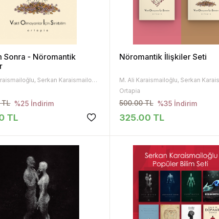
n Sonra - Nöromantik
Nöromantik İlişkiler Seti
r
M. Ali Karaismailoğlu, Serkan Karaismailoğlu
Ortapia
 TL
500.00 TL
%25 İndirim
%35 İndirim
0 TL
325.00 TL