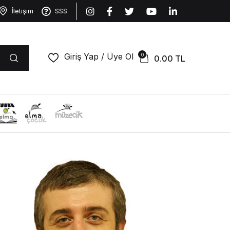
İletişim
SSS
Giriş Yap / Üye Ol
0
0.00
TL