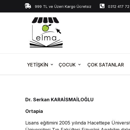
999 TL ve Üzeri Kargo Ücretsiz
0312 417 72
YETİŞKİN
ÇOCUK
ÇOK SATANLAR
Dr. Serkan KARAİSMAİLOĞLU
Ortapia
Lisans eğitimini 2005 yılında Hacettepe Ünivers
Üniversitesi Tıp Fakültesi Fizyoloji Anabilim da