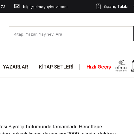
Sipariş Takibi
 73
bilgi@elmayayinevi.com
YAZARLAR
KITAP SETLERI
|
Hızlı Geçiş
itesi Biyoloji bölümünde tamamladı. Hacettepe
lından yüksek lisans derecesini 2009 yılında, doktora