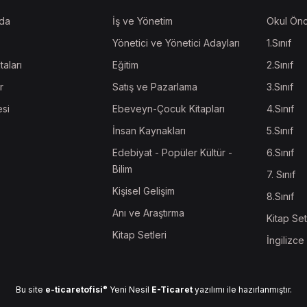
da
İş ve Yönetim
Okul Önc
Yönetici ve Yönetici Adayları
1.Sınıf
taları
Eğitim
2.Sınıf
r
Satış ve Pazarlama
3.Sınıf
esi
Ebeveyn-Çocuk Kitapları
4.Sınıf
İnsan Kaynakları
5.Sınıf
Edebiyat - Popüler Kültür -
6.Sınıf
Bilim
7. Sınıf
Kişisel Gelişim
8.Sınıf
Anı ve Araştırma
Kitap Set
Kitap Setleri
İngilizce
®
Bu site
e-ticaretofisi
Yeni Nesil
E-Ticaret
yazılımı ile hazırlanmıştır.