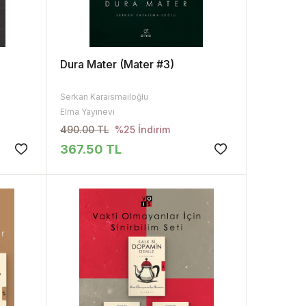
Dura Mater (Mater #3)
Serkan Karaismailoğlu
Elma Yayınevi
490.00 TL
%25 İndirim
367.50 TL