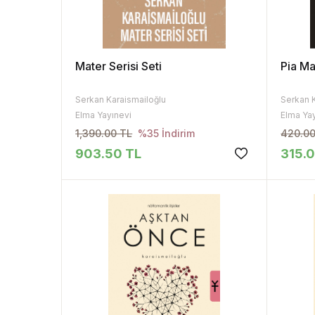
Mater Serisi Seti
Pia Ma
Serkan Karaismailoğlu
Serkan 
Elma Yayınevi
Elma Ya
1,390.00 TL
420.00
%35 İndirim
903.50 TL
315.