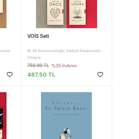
VOİS Seti
M. Ali Karaismailoğlu, Serkan Karaismailoğlu
M. Ali Karaismailoğlu, Serkan Karaismailoğlu
Ortapia
750.00 TL
%35 İndirim
487.50 TL