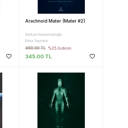
Arachnoid Mater (Mater #2)
Serkan Karaismailoğlu
Elma Yayınevi
460.00 TL
%25 İndirim
345.00 TL