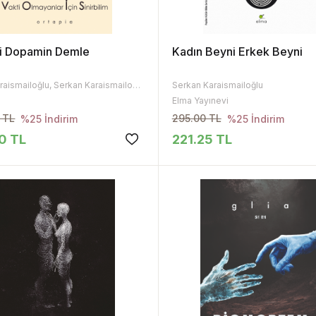
Bi Dopamin Demle
Kadın Beyni Erkek Beyni
M. Ali Karaismailoğlu, Serkan Karaismailoğlu
Serkan Karaismailoğlu
Elma Yayınevi
 TL
295.00 TL
%25 İndirim
%25 İndirim
0 TL
221.25 TL