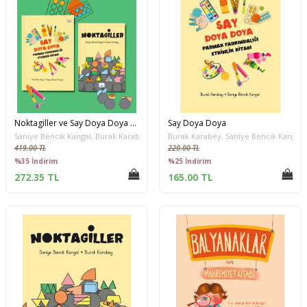
Noktagiller ve Say Doya Doya Seti
Say Doya Doya
Saniye Bencik Kangal, Burak Karabey
Burak Karabey, Saniye Bencik Kangal
419.00 TL
220.00 TL
%35 İndirim
%25 İndirim
272.35 TL
165.00 TL