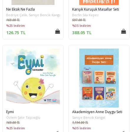
Ne Eksik Ne Fazla
Karışık Kuruşuk Masallar Seti
Bedriye Çelik, Saniye Bencik Kangal
Berfin Sıla Kepez
169.00 TL
597.00 TL
%25 İndirim
%35 İndirim
126.75 TL
388.05 TL
Eymi
Akademisyen Anne Duygu Seti
Özlem Şatır Taşcıoğlu
Saniye Bencik Kangal
169.00 TL
1,194.00 TL
%25 İndirim
%35 İndirim