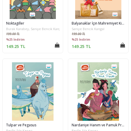
Noktagiller
Balyanaklar İçin Mahremiyet Kitabı
Burak Karabey, Saniye Bencik Kangal
Saniye Bencik Kangal
199.00 TL
199.00 TL
%25 İndirim
%25 İndirim
149.25 TL
149.25 TL
Tulpar ve Pegasus
Nardaniye Hanım ve Pamuk Prenses
Berfin Sıla Kepez
Berfin Sıla Kepez