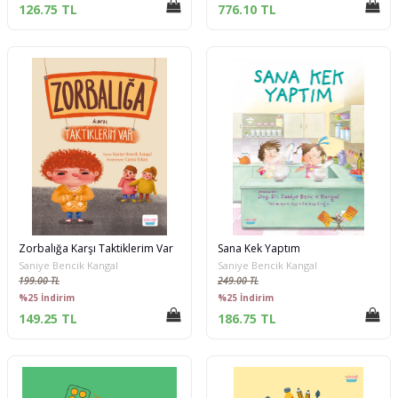
126.75 TL
776.10 TL
Zorbalığa Karşı Taktiklerim Var
Sana Kek Yaptım
Saniye Bencik Kangal
Saniye Bencik Kangal
199.00 TL
249.00 TL
%25 İndirim
%25 İndirim
149.25 TL
186.75 TL