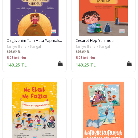
Özgüvenim Tam Hata Yapmaktan Korkmam
Cesaret Hep Yanımda
Saniye Bencik Kangal
Saniye Bencik Kangal
199.00 TL
199.00 TL
%25 İndirim
%25 İndirim
149.25 TL
149.25 TL