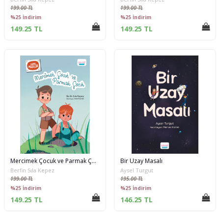
199.00 TL
199.00 TL
%25 İndirim
%25 İndirim
149.25 TL
149.25 TL
Mercimek Çocuk ve Parmak Çocuk
Bir Uzay Masalı
Berfin Sıla Kepez
Aysel Turgut
199.00 TL
195.00 TL
%25 İndirim
%25 İndirim
149.25 TL
146.25 TL