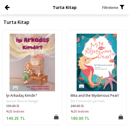
Turta Kitap
Filtreleme
Turta Kitap
İyi Arkadaş Kimdir?
Mita and the Mysterious Pearl
Saniye Bencik Kangal
Elif Özmenek Çarmıklı
199.00 TL
240.00 TL
%25 İndirim
%25 İndirim
149.25 TL
180.00 TL