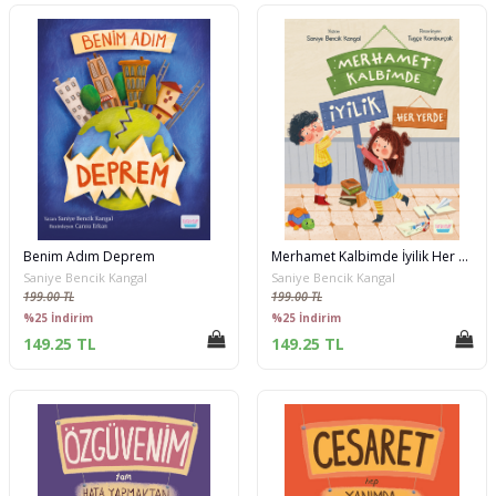
Benim Adım Deprem
Merhamet Kalbimde İyilik Her Yerde
Saniye Bencik Kangal
Saniye Bencik Kangal
199.00 TL
199.00 TL
%25 İndirim
%25 İndirim
149.25 TL
149.25 TL