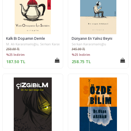
Kalk Bi Dopamin Demle
Dünyanın En Yalnız Beyni
M. Ali Karaismailoğlu, Serkan Karaismailoğlu
Serkan Karaismailoğlu
250.00 TL
345.00 TL
%25 İndirim
%25 İndirim
187.50 TL
258.75 TL