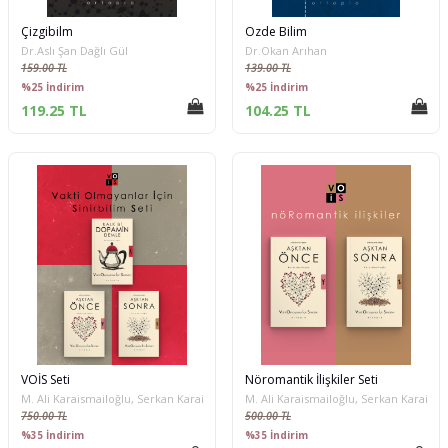
Çizgibilm
Özde Bilim
Dr.Aslı Şan Dağlı Gül
Dr.Okan Arıhan
159.00 TL
139.00 TL
%25 İndirim
%25 İndirim
119.25 TL
104.25 TL
VOİS Seti
Nöromantik İlişkiler Seti
M. Ali Karaismailoğlu, Serkan Karaismailoğlu
M. Ali Karaismailoğlu, Serkan Karaisma
750.00 TL
500.00 TL
%35 İndirim
%35 İndirim