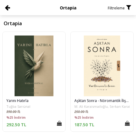
Ortapia
Filtreleme
Ortapia
Yarını Hatırla
Aşktan Sonra - Nöromantik İlişkiler
Tuğba Sarıünal
M. Ali Karaismailoğlu, Serkan Karaisma
390.00 TL
250.00 TL
%25 İndirim
%25 İndirim
292.50 TL
187.50 TL