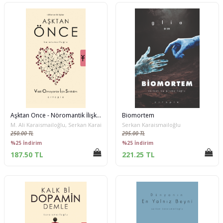
Aşktan Önce - Nöromantik İlişkiler
Biomortem
M. Ali Karaismailoğlu, Serkan Karaismailoğlu
Serkan Karaismailoğlu
250.00 TL
295.00 TL
%25 İndirim
%25 İndirim
187.50 TL
221.25 TL