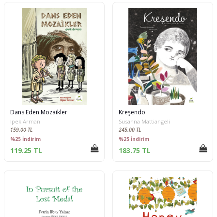
Dans Eden Mozaikler
Kreşendo
İpek Arman
Susanna Mattiangeli
159.00 TL
245.00 TL
%25 İndirim
%25 İndirim
119.25 TL
183.75 TL