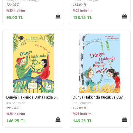
120.00 TL
185.00 TL
%25 İndirim
%25 İndirim
90.00 TL
138.75 TL
Dünya Hakkında Daha Fazla Soru - Phil ve Sophie
Dünya Hakkında Küçük ve Büyük Sorular - Phil ve Sophie
Ina Schmidt
Ina Schmidt
195.00 TL
195.00 TL
%25 İndirim
%25 İndirim
146.25 TL
146.25 TL