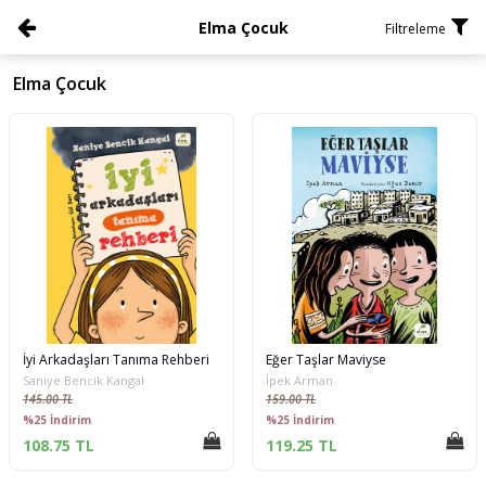
Elma Çocuk
Filtreleme
Elma Çocuk
İyi Arkadaşları Tanıma Rehberi
Eğer Taşlar Maviyse
Saniye Bencik Kangal
İpek Arman
145.00 TL
159.00 TL
%25 İndirim
%25 İndirim
108.75 TL
119.25 TL