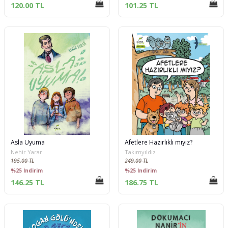
120.00 TL
101.25 TL
Asla Uyuma
Afetlere Hazırlıklı mıyız?
Nehir Yarar
Takımyıldız
195.00 TL
249.00 TL
%25 İndirim
%25 İndirim
146.25 TL
186.75 TL