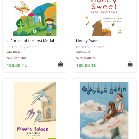
In Pursuit of the Lost Medal
Honey Sweet
Ferrin İlbay Yalnız
Berfin Sıla Kepez
240.00 TL
240.00 TL
%25 İndirim
%25 İndirim
180.00 TL
180.00 TL