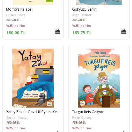
Momo’s Palace
Gökyüzü Senin
Pelin Güneş
Ayşe Özmen
240.00 TL
245.00 TL
%25 İndirim
%25 İndirim
180.00 TL
183.75 TL
Yatay Zekai - Bazı Hikâyeler Yerinden Hiç Kalkmaz
Turgut Reis Geliyor
Serhan Kansu
Pelin Güneş
160.00 TL
135.00 TL
%25 İndirim
%25 İndirim