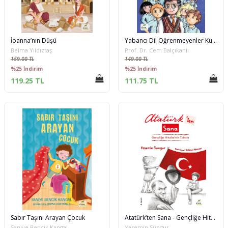
İoanna’nın Düşü
Yabancı Dil Öğrenmeyenler Kulübü
Belma Yıldıztaş
Prof. Dr. Cem Balçıkanlı
159.00 TL
149.00 TL
%25 İndirim
%25 İndirim
119.25 TL
111.75 TL
Sabır Taşını Arayan Çocuk
Atatürk’ten Sana - Gençliğe Hitabe’nin İzinde
Saniye Bencik Kangal
Yasemin Sungur