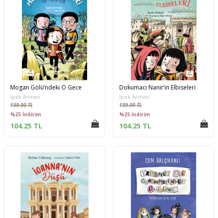
Mogan Gölü’ndeki O Gece
Dokumacı Nanir’in Elbiseleri
İpek Arman
İpek Arman
139.00 TL
139.00 TL
%25 İndirim
%25 İndirim
104.25 TL
104.25 TL