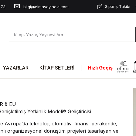
Sipariş Takibi
 73
bilgi@elmayayinevi.com
YAZARLAR
KITAP SETLERI
|
Hızlı Geçiş
TR & EU
nişletilmiş Yetkinlik Modeli® Geliştiricisi
ve Avrupa’da teknoloji, otomotiv, finans, perakende,
nlı organizasyonel dönüşüm projeleri tasarlayan ve