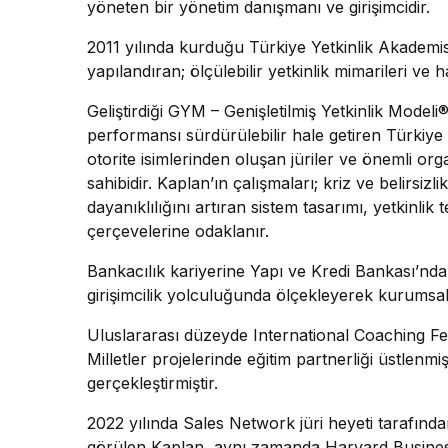
yöneten bir yönetim danışmanı ve girişimcidir.
2011 yılında kurduğu Türkiye Yetkinlik Akademis
yapılandıran; ölçülebilir yetkinlik mimarileri ve 
Geliştirdiği GYM – Genişletilmiş Yetkinlik Modeli®
performansı sürdürülebilir hale getiren Türkiye
otorite isimlerinden oluşan jüriler ve önemli or
sahibidir. Kaplan’ın çalışmaları; kriz ve belirsi
dayanıklılığını artıran sistem tasarımı, yetkinli
çerçevelerine odaklanır.
Bankacılık kariyerine Yapı ve Kredi Bankası’nda 
girişimcilik yolculuğunda ölçekleyerek kurumsal
Uluslararası düzeyde International Coaching Fede
Milletler projelerinde eğitim partnerliği üstle
gerçekleştirmiştir.
2022 yılında Sales Network jüri heyeti tarafınd
görülen Kaplan, aynı zamanda Harvard Business