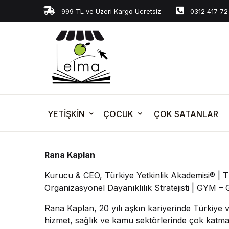
999 TL ve Üzeri Kargo Ücretsiz
0312 417 72
YETİŞKİN
ÇOCUK
ÇOK SATANLAR
Rana Kaplan
Kurucu & CEO, Türkiye Yetkinlik Akademisi® | 
Organizasyonel Dayanıklılık Stratejisti | GYM – Ge
Rana Kaplan, 20 yılı aşkın kariyerinde Türkiye 
hizmet, sağlık ve kamu sektörlerinde çok katma