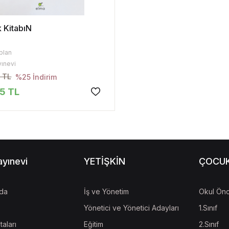
 KitabıN
plan
yınevi
 TL
%25 İndirim
5 TL
ayınevi
YETİŞKİN
ÇOCU
da
İş ve Yönetim
Okul Önc
Yönetici ve Yönetici Adayları
1.Sınıf
taları
Eğitim
2.Sınıf