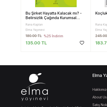
Bu Şirket Hayatta Kalacak mı? -
Koçluk
Belirsizlik Çağında Kurumsal
Hakkaniyet Rehberi
Rana Kaplan
Rana Ka
Elma Yayınevi
Elma Ya
180.00 TL
245.00
%25 İndirim
135.00 TL
183.7
Elma Y
Hakkımız
About Us
Satış Nok