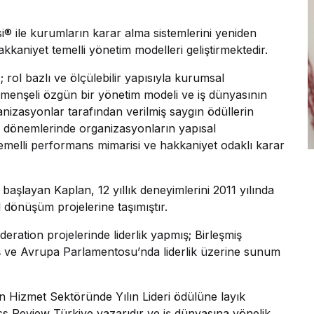
i® ile kurumların karar alma sistemlerini yeniden
hakkaniyet temelli yönetim modelleri geliştirmektedir.
; rol bazlı ve ölçülebilir yapısıyla kurumsal
 menşeli özgün bir yönetim modeli ve iş dünyasının
ganizasyonlar tarafından verilmiş saygın ödüllerin
zlik dönemlerinde organizasyonların yapısal
k temelli performans mimarisi ve hakkaniyet odaklı karar
başlayan Kaplan, 12 yıllık deneyimlerini 2011 yılında
 dönüşüm projelerine taşımıştır.
ration projelerinde liderlik yapmış; Birleşmiş
nmiş ve Avrupa Parlamentosu’nda liderlik üzerine sunum
an Hizmet Sektöründe Yılın Lideri ödülüne layık
 Review Türkiye yazarıdır ve iş dünyasına yönelik