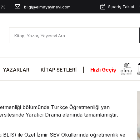
Sipariş Takibi
 73
bilgi@elmayayinevi.com
YAZARLAR
KITAP SETLERI
|
Hızlı Geçiş
Öğretmenliği bölümünde Türkçe Öğretmenliği yan
versitesinde Yaratıcı Drama alanında tamamlamıştır.
yla BLIS) ile Özel İzmir SEV Okullarında öğretmenlik ve