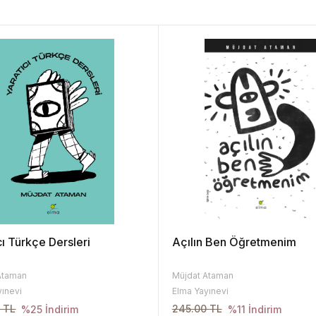
cı Türkçe Dersleri
Açılın Ben Öğretmenim
Ataman
Müjdat Ataman
yınevi
Elma Yayınevi
 TL
245.00 TL
%25 İndirim
%11 İndirim