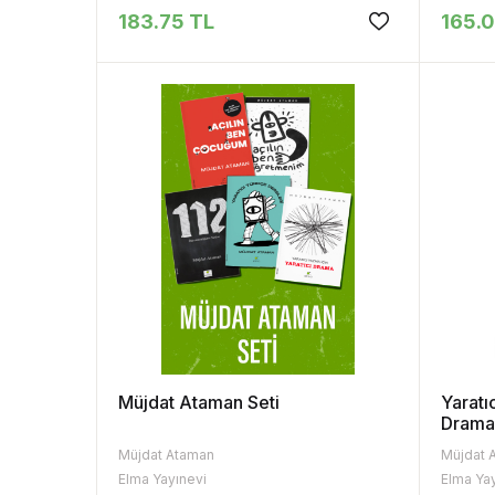
183.75 TL
165.
Müjdat Ataman Seti
Yaratı
Dram
Müjdat Ataman
Müjdat 
Elma Yayınevi
Elma Ya