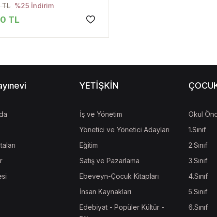
 TL
%25 İndirim
00 TL
ayınevi
YETİŞKİN
ÇOCU
da
İş ve Yönetim
Okul Önc
Yönetici ve Yönetici Adayları
1.Sınıf
taları
Eğitim
2.Sınıf
r
Satış ve Pazarlama
3.Sınıf
esi
Ebeveyn-Çocuk Kitapları
4.Sınıf
İnsan Kaynakları
5.Sınıf
Edebiyat - Popüler Kültür -
6.Sınıf