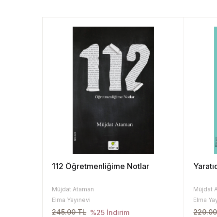
112 Öğretmenliğime Notlar
Yaratı
Müjdat Ataman
Müjdat 
Elma Yayınevi
Elma Ya
245.00 TL
220.00
%25 İndirim