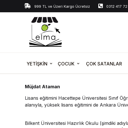
999 TL ve Üzeri Kargo Ücretsiz
0312 417 72
YETİŞKİN
ÇOCUK
ÇOK SATANLAR
Müjdat Ataman
Lisans eğitimini Hacettepe Üniversitesi Sınıf 
alanıyla, yüksek lisans eğitimini de Ankara Üni
Bilkent Üniversitesi Hazırlık Okulu (şimdiki adı