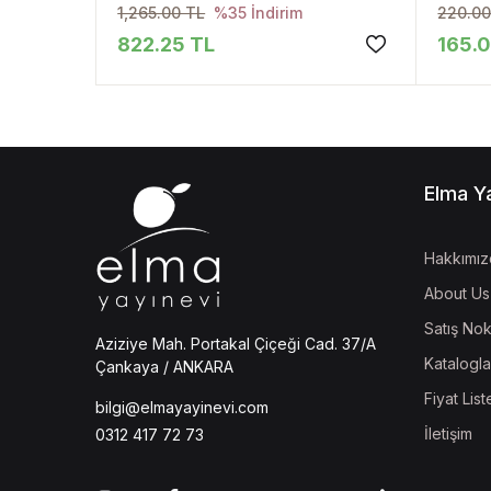
1,265.00 TL
220.00
%35 İndirim
822.25 TL
165.
Elma Y
Hakkımız
About Us
Satış Nok
Aziziye Mah. Portakal Çiçeği Cad. 37/A
Katalogla
Çankaya / ANKARA
Fiyat List
bilgi@elmayayinevi.com
İletişim
0312 417 72 73