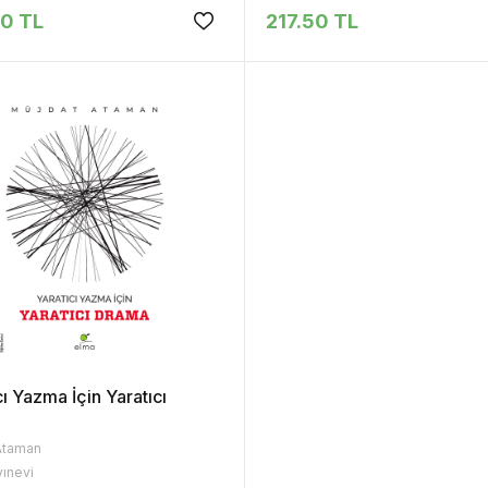
00 TL
217.50 TL
cı Yazma İçin Yaratıcı
a
Ataman
yınevi