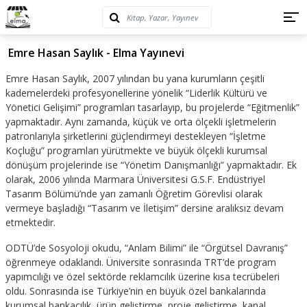
Emre Hasan Saylık - Elma Yayınevi
Emre Hasan Saylık, 2007 yılından bu yana kurumların çeşitli
kademelerdeki profesyonellerine yönelik “Liderlik Kültürü ve
Yönetici Gelişimi” programları tasarlayıp, bu projelerde “Eğitmenlik”
yapmaktadır. Aynı zamanda, küçük ve orta ölçekli işletmelerin
patronlarıyla şirketlerini güçlendirmeyi destekleyen “İşletme
Koçluğu” programları yürütmekte ve büyük ölçekli kurumsal
dönüşüm projelerinde ise “Yönetim Danışmanlığı” yapmaktadır. Ek
olarak, 2006 yılında Marmara Üniversitesi G.S.F. Endüstriyel
Tasarım Bölümü’nde yarı zamanlı Öğretim Görevlisi olarak
vermeye başladığı “Tasarım ve İletişim” dersine aralıksız devam
etmektedir.
ODTÜ’de Sosyoloji okudu, “Anlam Bilimi” ile “Örgütsel Davranış”
öğrenmeye odaklandı. Üniversite sonrasında TRT’de program
yapımcılığı ve özel sektörde reklamcılık üzerine kısa tecrübeleri
oldu. Sonrasında ise Türkiye’nin en büyük özel bankalarında
kurumsal bankacılık, ürün geliştirme, proje geliştirme, kanal