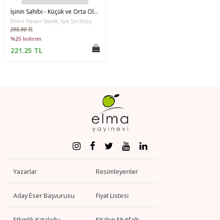
İşinin Sahibi - Küçük ve Orta Ölçekli İşletme Sahipleri İçin Şirket Yönetimi
Emre Hasan Saylık, Işık Şerifsoy
295.00 TL
%25 İndirim
221.25 TL
Yazarlar
Resimleyenler
Aday Eser Başvurusu
Fiyat Listesi
Etkinlik Kataloğu
Kitabın Mutfağı