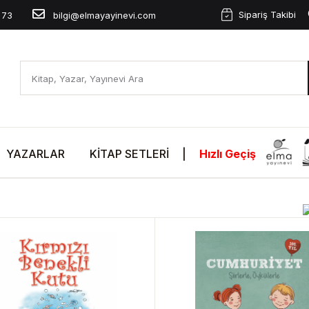
Sipariş Takibi
 73
bilgi@elmayayinevi.com
YAZARLAR
KITAP SETLERI
|
Hızlı Geçiş