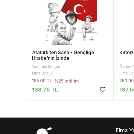
Atatürk’ten Sana - Gençliğe
Kırmız
Hitabe’nin İzinde
Yasemin Sungur
Özden A
Elma Çocuk
Elma Ço
185.00 TL
250.00
%25 İndirim
138.75 TL
187.5
Elma Y