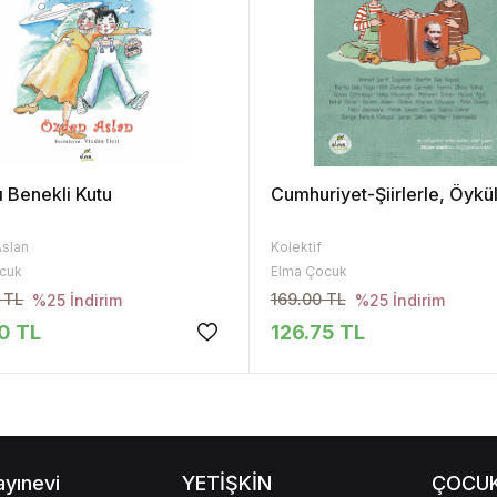
ı Benekli Kutu
Cumhuriyet-Şiirlerle, Öykü
slan
Kolektif
cuk
Elma Çocuk
 TL
169.00 TL
%25 İndirim
%25 İndirim
0 TL
126.75 TL
ayınevi
YETİŞKİN
ÇOCU