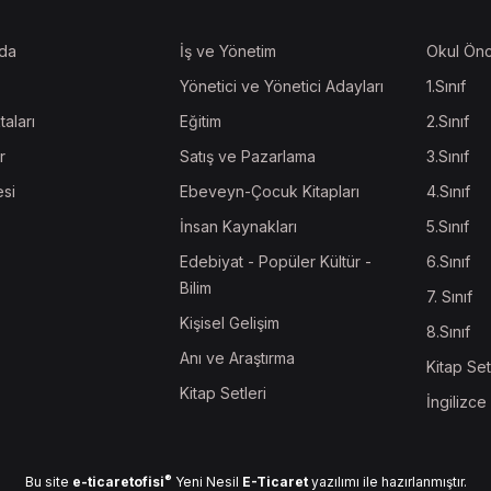
da
İş ve Yönetim
Okul Önc
Yönetici ve Yönetici Adayları
1.Sınıf
taları
Eğitim
2.Sınıf
r
Satış ve Pazarlama
3.Sınıf
esi
Ebeveyn-Çocuk Kitapları
4.Sınıf
İnsan Kaynakları
5.Sınıf
Edebiyat - Popüler Kültür -
6.Sınıf
Bilim
7. Sınıf
Kişisel Gelişim
8.Sınıf
Anı ve Araştırma
Kitap Set
Kitap Setleri
İngilizce
®
Bu site
e-ticaretofisi
Yeni Nesil
E-Ticaret
yazılımı ile hazırlanmıştır.