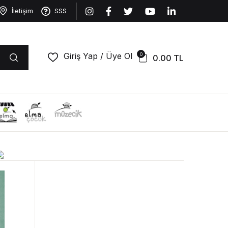
İletişim
SSS
Giriş Yap / Üye Ol
0
0.00
TL