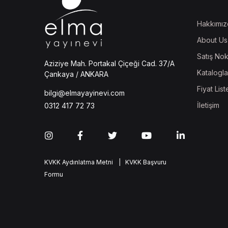
Hakkımız
About Us
Satış Nok
Aziziye Mah. Portakal Çiçeği Cad. 37/A
Katalogla
Çankaya / ANKARA
Fiyat List
bilgi@elmayayinevi.com
İletişim
0312 417 72 73
KVKK Aydınlatma Metni
| KVKK Başvuru
Formu