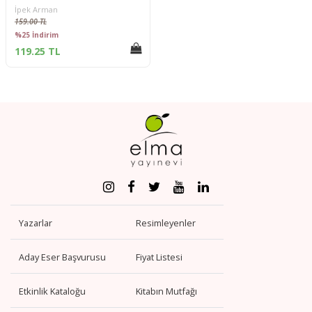
İpek Arman
159.00 TL
%25 İndirim
119.25 TL
Yazarlar
Resimleyenler
Aday Eser Başvurusu
Fiyat Listesi
Etkinlik Kataloğu
Kitabın Mutfağı